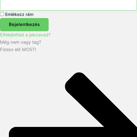
Emlékezz rám
Bejelentkezés
Elfelejtetted a jelszavad?
Még nem vagy tag?
Fizess elő MOST!