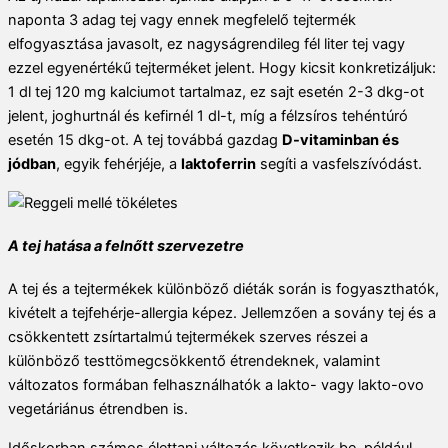
naponta 3 adag tej vagy ennek megfelelő tejtermék
elfogyasztása javasolt, ez nagyságrendileg fél liter tej vagy
ezzel egyenértékű tejterméket jelent. Hogy kicsit konkretizáljuk:
1 dl tej 120 mg kalciumot tartalmaz, ez sajt esetén 2-3 dkg-ot
jelent, joghurtnál és kefirnél 1 dl-t, míg a félzsíros tehéntúró
esetén 15 dkg-ot. A tej továbbá gazdag
D-vitaminban és
jódban
, egyik fehérjéje, a
laktoferrin
segíti a vasfelszívódást.
A tej hatása a felnőtt szervezetre
A tej és a tejtermékek különböző diéták során is fogyaszthatók,
kivételt a tejfehérje-allergia képez. Jellemzően a sovány tej és a
csökkentett zsírtartalmú tejtermékek szerves részei a
különböző testtömegcsökkentő étrendeknek, valamint
változatos formában felhasználhatók a lakto- vagy lakto-ovo
vegetáriánus étrendben is.
Időskorban számos élettani változás következik be, például