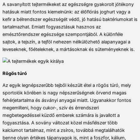
A savanyított tejtermékeket az egészségre gyakorolt jótékony
hatásuk miatt fontos kiemelnünk: az élőflórás joghurt vagy a
kefir a bélrendszer egészségét védő, jó hatású baktériumokat is
tartalmazhat. Emiatt fogyasztásuk hasznos az
emésztőrendszer egészsége szempontjából. A különféle
sajtok, a tejszín, a tejföl nehezen nélkülözhető alapanyagai a
leveseknek, főételeknek, a mártásoknak és süteményeknek is.
Rögös túró
Az egyik legnépszerűbb tejből készült étel a rögös túró, mely
sportolók körében is nagy népszerűségnek örvend magas
fehérjetartalma és ásványi anyagai miatt. Ugyanakkor fontos
megemlíteni, hogy cukor-, szív és érrendszeri
megbetegedéssel küzdő emberek számára is javallott a
fogyasztása. A sovány változat közel másfélszer több
kalciumot tartalmaz, mint a zsíros, továbbá megtalálhatók
benne olyan értékes tápanyagok is, mint a foszfor, kálium,