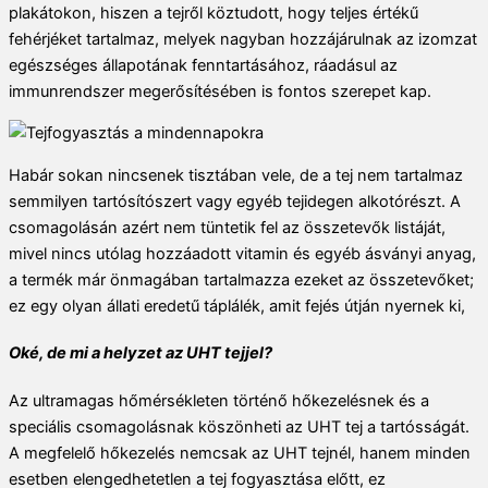
plakátokon, hiszen a tejről köztudott, hogy teljes értékű
fehérjéket tartalmaz, melyek nagyban hozzájárulnak az izomzat
egészséges állapotának fenntartásához, ráadásul az
immunrendszer megerősítésében is fontos szerepet kap.
Habár sokan nincsenek tisztában vele, de a tej nem tartalmaz
semmilyen tartósítószert vagy egyéb tejidegen alkotórészt. A
csomagolásán azért nem tüntetik fel az összetevők listáját,
mivel nincs utólag hozzáadott vitamin és egyéb ásványi anyag,
a termék már önmagában tartalmazza ezeket az összetevőket;
ez egy olyan állati eredetű táplálék, amit fejés útján nyernek ki,
Oké, de mi a helyzet az UHT tejjel?
Az ultramagas hőmérsékleten történő hőkezelésnek és a
speciális csomagolásnak köszönheti az UHT tej a tartósságát.
A megfelelő hőkezelés nemcsak az UHT tejnél, hanem minden
esetben elengedhetetlen a tej fogyasztása előtt, ez