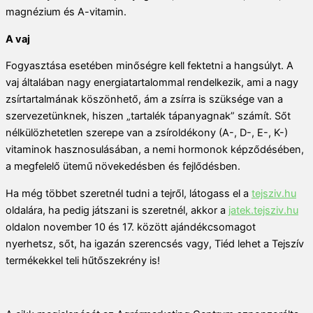
magnézium és A-vitamin.
A vaj
Fogyasztása esetében minőségre kell fektetni a hangsúlyt. A
vaj általában nagy energiatartalommal rendelkezik, ami a nagy
zsírtartalmának köszönhető, ám a zsírra is szüksége van a
szervezetünknek, hiszen „tartalék tápanyagnak” számít. Sőt
nélkülözhetetlen szerepe van a zsíroldékony (A-, D-, E-, K-)
vitaminok hasznosulásában, a nemi hormonok képződésében,
a megfelelő ütemű növekedésben és fejlődésben.
Ha még többet szeretnél tudni a tejről, látogass el a
tejsziv.hu
oldalára, ha pedig játszani is szeretnél, akkor a
jatek.tejsziv.hu
oldalon november 10 és 17. között ajándékcsomagot
nyerhetsz, sőt, ha igazán szerencsés vagy, Tiéd lehet a Tejszív
termékekkel teli hűtőszekrény is!