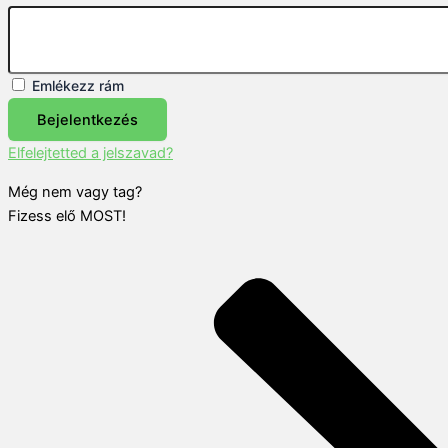
Emlékezz rám
Bejelentkezés
Elfelejtetted a jelszavad?
Még nem vagy tag?
Fizess elő MOST!