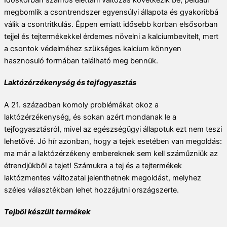
megbomlik a csontrendszer egyensúlyi állapota és gyakoribbá
válik a csontritkulás. Éppen emiatt idősebb korban elsősorban
tejjel és tejtermékekkel érdemes növelni a kalciumbevitelt, mert
a csontok védelméhez szükséges kalcium könnyen
hasznosuló formában található meg bennük.
Laktózérzékenység és tejfogyasztás
A 21. században komoly problémákat okoz a
laktózérzékenység, és sokan azért mondanak le a
tejfogyasztásról, mivel az egészségügyi állapotuk ezt nem teszi
lehetővé. Jó hír azonban, hogy a tejek esetében van megoldás:
ma már a laktózérzékeny embereknek sem kell száműzniük az
étrendjükből a tejet! Számukra a tej és a tejtermékek
laktózmentes változatai jelenthetnek megoldást, melyhez
széles választékban lehet hozzájutni országszerte.
Tejből készült termékek