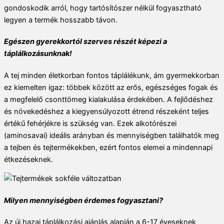
gondoskodik arról, hogy tartósítószer nélkül fogyasztható
legyen a termék hosszabb távon.
Egészen gyerekkortól szerves részét képezi a
táplálkozásunknak!
A tej minden életkorban fontos táplálékunk, ám gyermekkorban
ez kiemelten igaz: többek között az erős, egészséges fogak és
a megfelelő csonttömeg kialakulása érdekében. A fejlődéshez
és növekedéshez a kiegyensúlyozott étrend részeként teljes
értékű fehérjékre is szükség van. Ezek alkotórészei
(aminosavai) ideális arányban és mennyiségben találhatók meg
a tejben és tejtermékekben, ezért fontos elemei a mindennapi
étkezéseknek.
Milyen mennyiségben érdemes fogyasztani?
Az új hazai táplálkozási ajánlás alapján a 6-17 éveseknek