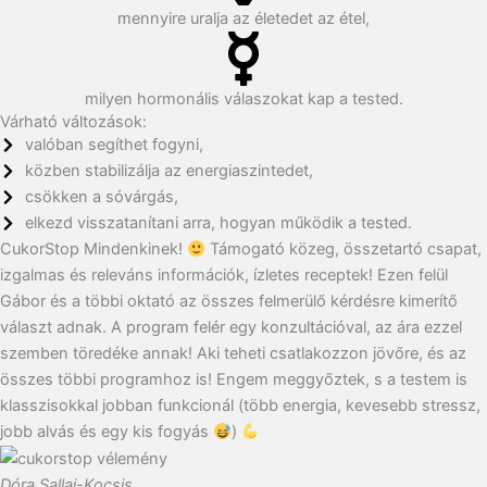
mennyire uralja az életedet az étel,
milyen hormonális válaszokat kap a tested.
Várható változások:
valóban segíthet fogyni,
közben stabilizálja az energiaszintedet,
csökken a sóvárgás,
elkezd visszatanítani arra, hogyan működik a tested.
CukorStop Mindenkinek!
Támogató közeg, összetartó csapat,
izgalmas és releváns információk, ízletes receptek! Ezen felül
Gábor és a többi oktató az összes felmerülő kérdésre kimerítő
választ adnak. A program felér egy konzultációval, az ára ezzel
szemben töredéke annak! Aki teheti csatlakozzon jövőre, és az
összes többi programhoz is! Engem meggyőztek, s a testem is
klasszisokkal jobban funkcionál (több energia, kevesebb stressz,
jobb alvás és egy kis fogyás
)
Dóra Sallai-Kocsis