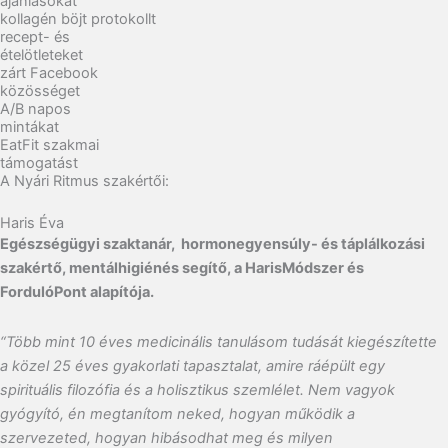
ajánlásokat
kollagén böjt protokollt
recept- és
ételötleteket
zárt Facebook
közösséget
A/B napos
mintákat
EatFit szakmai
támogatást
A Nyári Ritmus szakértői:
Haris Éva
Egészségügyi szaktanár,
hormonegyensúly- és táplálkozási
szakértő, mentálhigiénés segítő, a HarisMódszer és
FordulóPont alapítója.
“Több mint 10 éves medicinális tanulásom tudását kiegészítette
a közel 25 éves gyakorlati tapasztalat, amire ráépült egy
spirituális filozófia és a holisztikus szemlélet. Nem vagyok
gyógyító, én megtanítom neked, hogyan működik a
szervezeted, hogyan hibásodhat meg és milyen