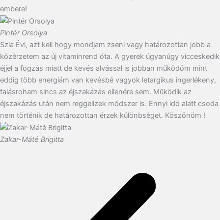
embere!
Pintér Orsolya
Szia Évi, azt kell hogy mondjam zseni vagy határozottan jobb a
közérzetem az új vitaminrend óta. A gyerek úgyanúgy vicceskedik
éjjel a fogzás miatt de kevés alvással is jobban működöm mint
eddig több energiám van kevésbé vagyok letargikus ingerlékeny,
falásroham sincs az éjszakázás ellenére sem. Működik az
éjszakázás után nem reggelizek módszer is. Ennyi idő alatt csoda
nem történik de határozottan érzek különbséget. Köszönöm !
Zakar-Máté Brigitta