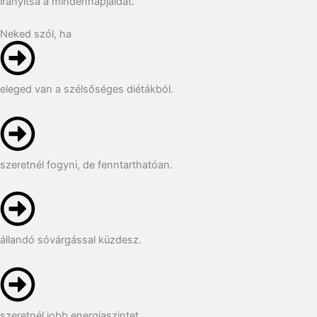
irányítsa a mindennapjaidat.
Neked szól, ha
eleged van a szélsőséges diétákból.
szeretnél fogyni, de fenntarthatóan.
állandó sóvárgással küzdesz.
szeretnél jobb energiaszintet.