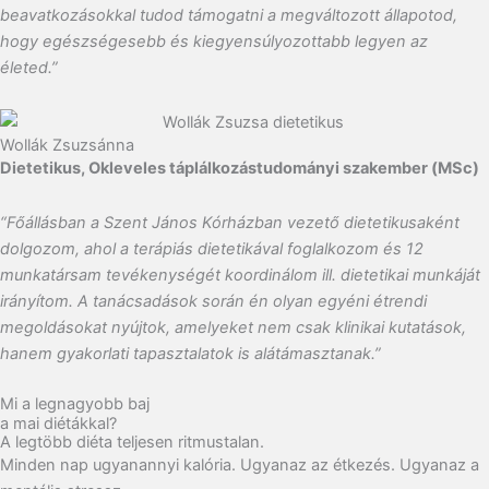
beavatkozásokkal tudod támogatni a megváltozott állapotod,
hogy egészségesebb és kiegyensúlyozottabb legyen az
életed.”
Wollák Zsuzsánna
Dietetikus, Okleveles táplálkozástudományi szakember (MSc)
“Főállásban a Szent János Kórházban vezető dietetikusaként
dolgozom, ahol a terápiás dietetikával foglalkozom és 12
munkatársam tevékenységét koordinálom ill. dietetikai munkáját
irányítom. A tanácsadások során én olyan egyéni étrendi
megoldásokat nyújtok, amelyeket nem csak klinikai kutatások,
hanem gyakorlati tapasztalatok is alátámasztanak.”
Mi a legnagyobb baj
a mai diétákkal?
A legtöbb diéta teljesen ritmustalan.
Minden nap ugyanannyi kalória.
Ugyanaz az étkezés.
Ugyanaz a