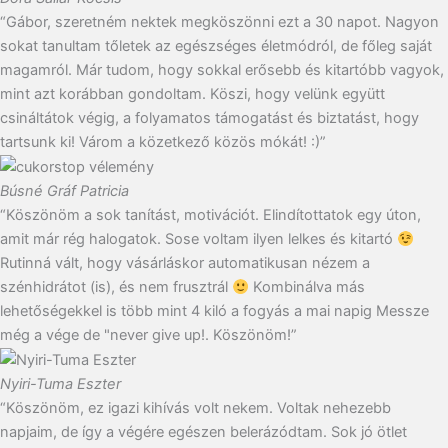
“Gábor, szeretném nektek megköszönni ezt a 30 napot. Nagyon
sokat tanultam tőletek az egészséges életmódról, de főleg saját
magamról. Már tudom, hogy sokkal erősebb és kitartóbb vagyok,
mint azt korábban gondoltam. Köszi, hogy velünk együtt
csináltátok végig, a folyamatos támogatást és biztatást, hogy
tartsunk ki! Várom a közetkező közös mókát! :)”
Búsné Gráf Patricia
“Köszönöm a sok tanítást, motivációt. Elindítottatok egy úton,
amit már rég halogatok. Sose voltam ilyen lelkes és kitartó
Rutinná vált, hogy vásárláskor automatikusan nézem a
szénhidrátot (is), és nem frusztrál
Kombinálva más
lehetőségekkel is több mint 4 kiló a fogyás a mai napig Messze
még a vége de "never give up!. Köszönöm!”
Nyiri-Tuma Eszter
“Köszönöm, ez igazi kihívás volt nekem. Voltak nehezebb
napjaim, de így a végére egészen belerázódtam. Sok jó ötlet