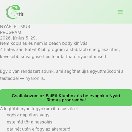
Ugrás
a
tartalomra
NYÁRI RITMUS
PROGRAM
2026. június 5-29.
Nem koplalás és nem is beach body kihívás.
4 hetes zárt EatFit Klub program a stabilabb energiaszintért,
kevesebb sóvárgásért és fenntartható nyári ritmusért.
Egy olyan rendszert adunk, ami segíthet újra együttműködni a
testeddel — nyáron is.
Csatlakozom az EatFit Klubhoz és belevágok a Nyári
Ritmus programba!
A legtöbb nyári fogyókúra itt csúszik el:
egész nap éhes vagy,
este rád tör a nassolás,
pár hét után elfogy az akaraterő,