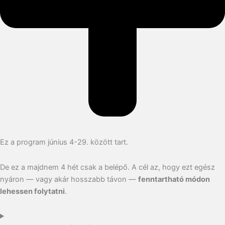
Ez a program június 4-29. között tart.
De ez a majdnem 4 hét csak a belépő.
A cél az, hogy ezt egész
nyáron — vagy akár hosszabb távon —
fenntartható módon
lehessen folytatni
.