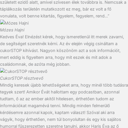
született ezidő alatt, amivel szívesen élek továbbra is. Nemcsak a
táplálkozás területén mutatkozott ez meg, bár ez volt a fő
vonulata, volt benne kitartás, figyelem, fegyelem, rend...”
Mózes Hajni
Kedves Éva! Elnézést kérek, hogy ismeretlenül itt merek zavarni,
de segítséget szeretnék kérni. Az év elején végig csináltam a
cukorSTOP kihívást. Nagyon köszönöm azt a sok információt,
mert eddig is figyeltem arra, hogy mit eszek és mit adok a
családomnak, de azóta még jobban.
CukorSTOP résztvevő
Mindig keresek újabb lehetőségeket arra, hogy minél több tudásra
tegyek szert! Amikor Évát hallottam egy podcastban, azonnal
tudtam, ő az az ember akitől hitelesen, érthetően tudom az
információkat magamévá tenni. Mindig minden felmerülő
kérdésemre azonnal kapok, kaptam választ! Szóval aki arra
vágyik, hogy érthetően, nem túl bonyolultan és egy kis sajátos
humorral fűszerezetten szeretne tanulni, akkor Haris Éva az ő