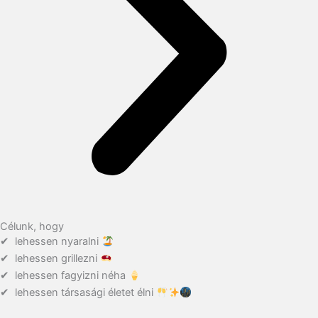
Célunk, hogy
✔ lehessen nyaralni
✔ lehessen grillezni
✔ lehessen fagyizni néha
✔ lehessen társasági életet élni