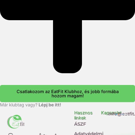
Csatlakozom az EatFit Klubhoz, és jobb formába
hozom magam!
Már klubtag vagy?
Lépj be itt!
Hasznos
Kapcsolat
info@eatfit
linkek
ÁSZF
Adatvédelmi