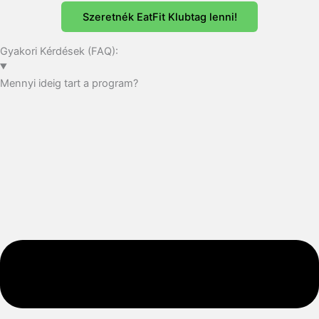
Szeretnék EatFit Klubtag lenni!
Gyakori Kérdések (FAQ):
Mennyi ideig tart a program?