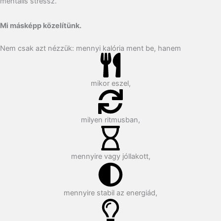
mentális stressz.
Mi másképp közelítünk.
Nem csak azt nézzük: mennyi kalória ment be, hanem
mikor eszel,
milyen ritmusban,
mennyire vagy jóllakott,
mennyire stabil az energiád,