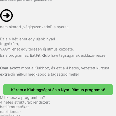
nem akarod „végigszenvedni” a nyarat.
Ez a 4 hét lehet egy újabb nyári
fogyókúra,
VAGY lehet egy teljesen új ritmus kezdete.
Ez a program az
EatFit Klub
havi tagságának exkluzív része.
Csatlakozz
most a Klubhoz, és ezt a 4 hetes, vezetett kurzust
extra díj nélkül
megkapod a tagságod mellé!
Kérem a Klubtagságot és a Nyári Ritmus programot!
Mit kapsz a programban?
4 hetes strukturált rendszert
heti útmutatókat
napi ritmus-