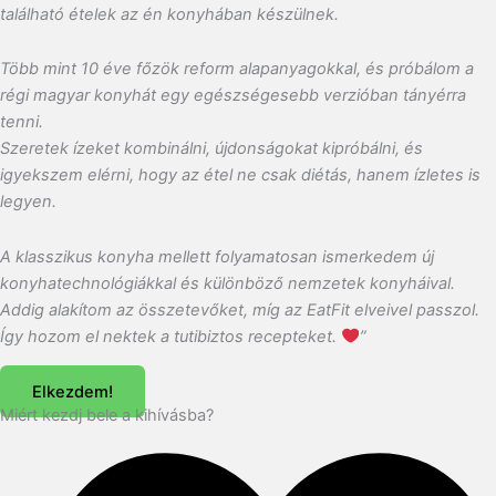
található ételek az én konyhában készülnek.
Több mint 10 éve főzök reform alapanyagokkal, és próbálom a
régi magyar konyhát egy egészségesebb verzióban tányérra
tenni.
Szeretek ízeket kombinálni, újdonságokat kipróbálni, és
igyekszem elérni, hogy az étel ne csak diétás, hanem ízletes is
legyen.
A klasszikus konyha mellett folyamatosan ismerkedem új
konyhatechnológiákkal és különböző nemzetek konyháival.
Addig alakítom az összetevőket, míg az EatFit elveivel passzol.
Így hozom el nektek a tutibiztos recepteket.
”
Elkezdem!
Miért kezdj bele a kihívásba?