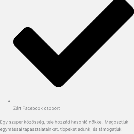
Zárt Facebook csoport
Egy szuper közösség, tele hozzád hasonló nőkkel. Megosztjuk
egymással tapasztalatainkat, tippeket adunk, és támogatjuk