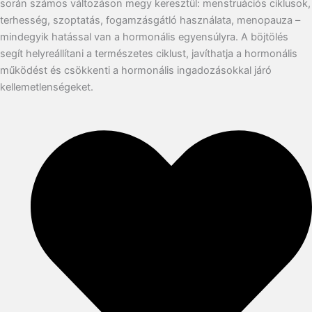
során számos változáson megy keresztül: menstruációs ciklusok,
terhesség, szoptatás, fogamzásgátló használata, menopauza –
mindegyik hatással van a hormonális egyensúlyra. A böjtölés
segít helyreállítani a természetes ciklust, javíthatja a hormonális
működést és csökkenti a hormonális ingadozásokkal járó
kellemetlenségeket.