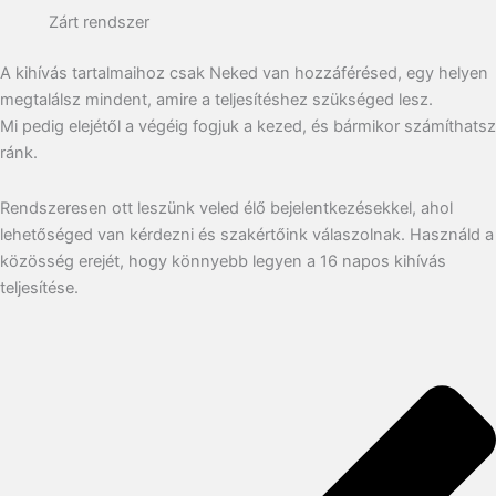
Zárt rendszer
A kihívás tartalmaihoz csak Neked van hozzáférésed, egy helyen
megtalálsz mindent, amire a teljesítéshez szükséged lesz.
Mi pedig elejétől a végéig fogjuk a kezed, és bármikor számíthatsz
ránk.
Rendszeresen ott leszünk veled élő bejelentkezésekkel, ahol
lehetőséged van kérdezni és szakértőink válaszolnak. Használd a
közösség erejét, hogy könnyebb legyen a 16 napos kihívás
teljesítése.