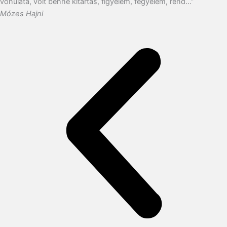
vonulata, volt benne kitartás, figyelem, fegyelem, rend...”
Mózes Hajni