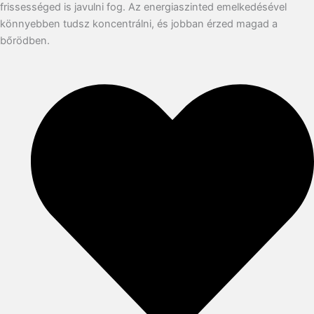
frissességed is javulni fog. Az energiaszinted emelkedésével
könnyebben tudsz koncentrálni, és jobban érzed magad a
bőrödben.