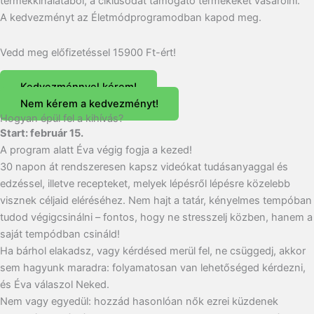
termékkínálatából, a ciklusodat támogató termékeket vásárolni.
A kedvezményt az Életmódprogramodban kapod meg.
Vedd meg előfizetéssel 15900 Ft-ért!
Kedvezménnyel kérem!
Nem kérem a kedvezményt!
Hogyan épül fel a kihívás?
Start: február 15.
A program alatt Éva végig fogja a kezed!
30 napon át rendszeresen kapsz videókat tudásanyaggal és
edzéssel, illetve recepteket, melyek lépésről lépésre közelebb
visznek céljaid eléréséhez. Nem hajt a tatár, kényelmes tempóban
tudod végigcsinálni – fontos, hogy ne stresszelj közben, hanem a
saját tempódban csináld!
Ha bárhol elakadsz, vagy kérdésed merül fel, ne csüggedj, akkor
sem hagyunk maradra: folyamatosan van lehetőséged kérdezni,
és Éva válaszol Neked.
Nem vagy egyedül: hozzád hasonlóan nők ezrei küzdenek