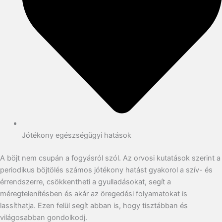
Jótékony egészségügyi hatások
A böjt nem csupán a fogyásról szól. Az orvosi kutatások szerint a
periodikus böjtölés számos jótékony hatást gyakorol a szív- és
érrendszerre, csökkentheti a gyulladásokat, segít a
méregtelenítésben és akár az öregedési folyamatokat is
lassíthatja. Ezen felül segít abban is, hogy tisztábban és
világosabban gondolkodj.