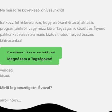
Ne maradj le következő kihívásunkról!
Iratkozz fel hírlevelünkre, hogy elsőként értesülj aktuális
programjainkról, vagy nézz körül Tagságaink között és Ínyenc
pakkunkat választva máris biztosíthatod helyed összes
kihívásunkra!
Emailben kérem az infókat!
Megnézem a Tagságokat!
vendég
titulus
Miről fog beszélgetni Évával?
arról, hogy…