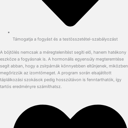
Támogatja a fogyást és a testösszetétel-szabályozást
A böjtölés nemcsak a méregtelenítést segíti elő, hanem hatékony
eszköze a fogyásnak is. A hormonális egyensúly megteremtése
segít abban, hogy a zsírpárnák könnyebben eltűnjenek, miközben
megőrizzük az izomtömeget. A program során elsajátított
táplálkozási szokások pedig hosszútávon is fenntarthatók, így
tartós eredményre számíthatsz.