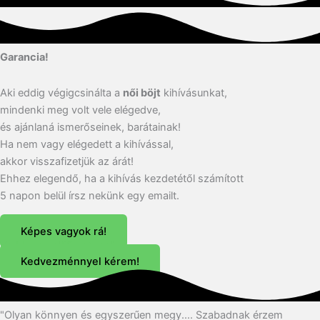
Garancia!
Aki eddig végigcsinálta a
női böjt
kihívásunkat,
mindenki meg volt vele elégedve,
és ajánlaná ismerőseinek, barátainak!
Ha nem vagy elégedett a kihívással,
akkor visszafizetjük az árát!
Ehhez elegendő, ha a kihívás kezdetétől számított
5 napon belül írsz nekünk egy emailt.
Képes vagyok rá!
Vedd meg előfizetéssel!
Kedvezménnyel kérem!
"Olyan könnyen és egyszerűen megy.... Szabadnak érzem