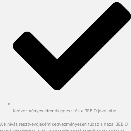
Kedvezményes étrendkiegészítők a 3EBIO jóvoltából
A kihívás résztvevőjeként kedvezményesen tudsz a hazai 3EBIO