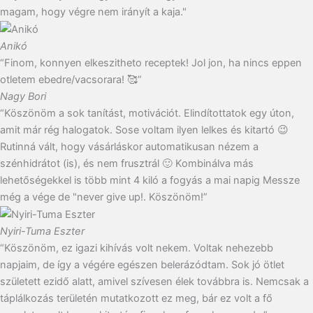
magam, hogy végre nem irányít a kaja."
Anikó
“Finom, konnyen elkeszitheto receptek! Jol jon, ha nincs eppen
otletem ebedre/vacsorara! 🥰”
Nagy Bori
“Köszönöm a sok tanítást, motivációt. Elindítottatok egy úton,
amit már rég halogatok. Sose voltam ilyen lelkes és kitartó 😉
Rutinná vált, hogy vásárláskor automatikusan nézem a
szénhidrátot (is), és nem frusztrál 🙂 Kombinálva más
lehetőségekkel is több mint 4 kiló a fogyás a mai napig Messze
még a vége de "never give up!. Köszönöm!”
Nyiri-Tuma Eszter
“Köszönöm, ez igazi kihívás volt nekem. Voltak nehezebb
napjaim, de így a végére egészen belerázódtam. Sok jó ötlet
született ezidő alatt, amivel szívesen élek továbbra is. Nemcsak a
táplálkozás területén mutatkozott ez meg, bár ez volt a fő