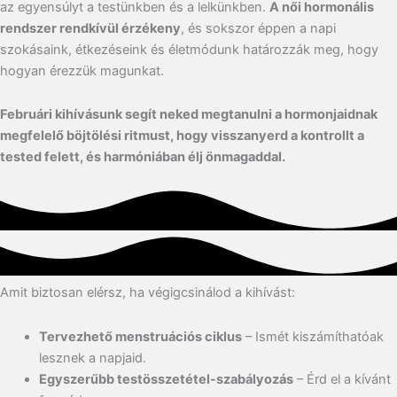
az egyensúlyt a testünkben és a lelkünkben.
A női hormonális
rendszer rendkívül érzékeny
, és sokszor éppen a napi
szokásaink, étkezéseink és életmódunk határozzák meg, hogy
hogyan érezzük magunkat.
Februári kihívásunk segít neked megtanulni a hormonjaidnak
megfelelő böjtölési ritmust, hogy visszanyerd a kontrollt a
tested felett, és harmóniában élj önmagaddal.
Amit biztosan elérsz, ha végigcsinálod a kihívást:
Tervezhető menstruációs ciklus
– Ismét kiszámíthatóak
lesznek a napjaid.
Egyszerűbb testösszetétel-szabályozás
– Érd el a kívánt