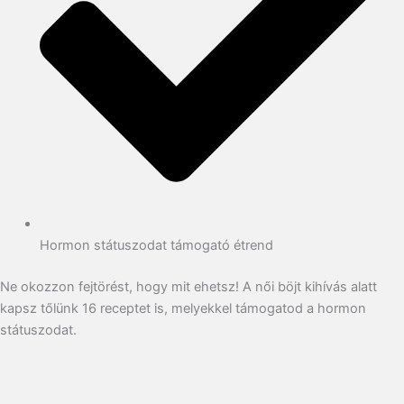
Hormon státuszodat támogató étrend
Ne okozzon fejtörést, hogy mit ehetsz! A női böjt kihívás alatt
kapsz tőlünk 16 receptet is, melyekkel támogatod a hormon
státuszodat.