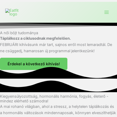
A női böjt tudománya
Táplálkozz a ciklusodnak megfelelően.
FEBRUÁRI kihívásunk már tart, sajnos erről most lemaradtál. De
ne csüggedj, hamarosan új programmal jelentkezünk!
Érdekel a következő kihívás!
Kiegyensúlyozottság, hormonális harmónia, fogyás, életerő -
mindez elérhető számodra!
A mai rohanó világban, ahol a stressz, a helytelen táplálkozás és
a hormonális változások mindennaposak, könnyen elveszíthetjük