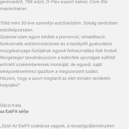
gerincedző, TRX edző, G-Flex expert trainer, Core Stix
mastertrainer.
Több mint 30 éve személyi edzősködöm. Sokáig tanítottam
edzőképzésben.
Szakmai utam egyre inkább a prevenció, rehabilitació,
funkcionális edzésmódszerek és a testépítő gyakorlatok
mozgásanyaga fúziójának egyedi felhasználása felé fordult.
Rengeteget tanulmányozom a különféle sportágak külföldi
erőnléti szakembereinek munkáját, de egyedi, saját
elképzeléseimhez igazítom a megszerzett tudást.
Hiszem, hogy a sport megtanít az élet minden területén
helytállni!”
Géczi Kata
az EatFit séfje
„Szia! Az EatFit szakácsa vagyok, a
receptgyűjteményben