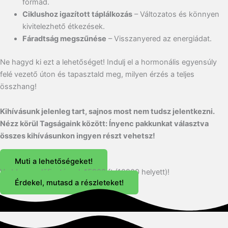
formád.
Ciklushoz igazított táplálkozás
– Változatos és könnyen
kivitelezhető étkezések.
Fáradtság megszűnése
– Visszanyered az energiádat.
Ne hagyd ki ezt a lehetőséget! Indulj el a hormonális egyensúly
felé vezető úton és tapasztald meg, milyen érzés a teljes
összhang!
Kihívásunk jelenleg tart, sajnos most nem tudsz jelentkezni.
Nézz körül Tagságaink között: Ínyenc pakkunkat választva
összes kihívásunkon ingyen részt vehetsz!
Muti a lehetőségeket!
Vedd meg előfizetéssel, 15900 ft (19900 helyett)!
Érdekel, mutasd a részleteket!