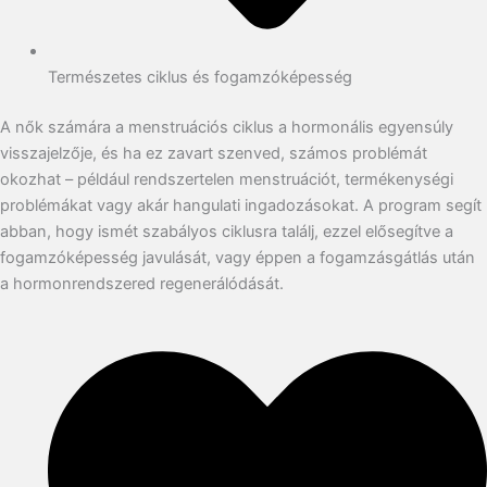
Természetes ciklus és fogamzóképesség
A nők számára a menstruációs ciklus a hormonális egyensúly
visszajelzője, és ha ez zavart szenved, számos problémát
okozhat – például rendszertelen menstruációt, termékenységi
problémákat vagy akár hangulati ingadozásokat. A program segít
abban, hogy ismét szabályos ciklusra találj, ezzel elősegítve a
fogamzóképesség javulását, vagy éppen a fogamzásgátlás után
a hormonrendszered regenerálódását.