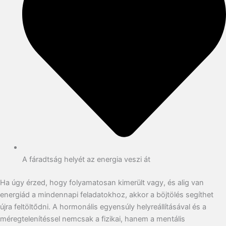
A fáradtság helyét az energia veszi át
Ha úgy érzed, hogy folyamatosan kimerült vagy, és alig van
energiád a mindennapi feladatokhoz, akkor a böjtölés segíthet
újra feltöltődni. A hormonális egyensúly helyreállításával és a
méregtelenítéssel nemcsak a fizikai, hanem a mentális