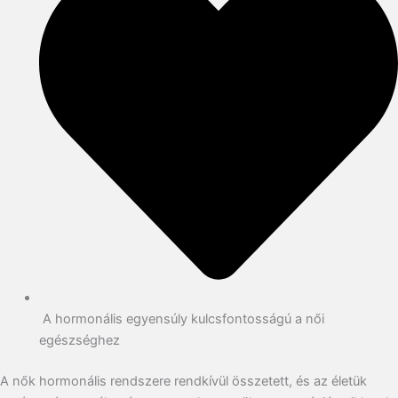
A hormonális egyensúly kulcsfontosságú a női
egészséghez
A nők hormonális rendszere rendkívül összetett, és az életük