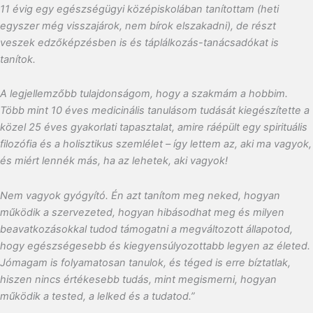
11 évig egy egészségügyi középiskolában tanítottam (heti
egyszer még visszajárok, nem bírok elszakadni), de részt
veszek edzőképzésben is és táplálkozás-tanácsadókat is
tanítok.
A legjellemzőbb tulajdonságom, hogy a szakmám a hobbim.
Több mint 10 éves medicinális tanulásom tudását kiegészítette a
közel 25 éves gyakorlati tapasztalat, amire ráépült egy spirituális
filozófia és a holisztikus szemlélet – így lettem az, aki ma vagyok,
és miért lennék más, ha az lehetek, aki vagyok!
Nem vagyok gyógyító. Én azt tanítom meg neked, hogyan
működik a szervezeted, hogyan hibásodhat meg és milyen
beavatkozásokkal tudod támogatni a megváltozott állapotod,
hogy egészségesebb és kiegyensúlyozottabb legyen az életed.
Jómagam is folyamatosan tanulok, és téged is erre bíztatlak,
hiszen nincs értékesebb tudás, mint megismerni, hogyan
működik a tested, a lelked és a tudatod.”