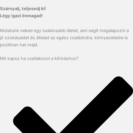
Szárnyalj, teljesedj ki!
Légy igazi önmagad!
Mutatunk neked egy tudatosabb életet, ami segít megalapozni a
jó szokásaidat és általad az egész családodra, környezetedre is
pozitívan hat majd.
Mit kapsz ha csatlakozol a kihíváshoz?