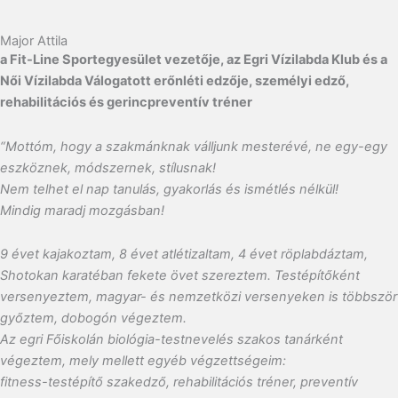
Major Attila
a Fit-Line Sportegyesület vezetője, az Egri Vízilabda Klub és a
Női Vízilabda Válogatott erőnléti edzője, személyi edző,
rehabilitációs és gerincpreventív tréner
“Mottóm, hogy a szakmánknak válljunk mesterévé, ne egy-egy
eszköznek, módszernek, stílusnak!
Nem telhet el nap tanulás, gyakorlás és ismétlés nélkül!
Mindig maradj mozgásban!
9 évet kajakoztam, 8 évet atlétizaltam, 4 évet röplabdáztam,
Shotokan karatéban fekete övet szereztem. Testépítőként
versenyeztem, magyar- és nemzetközi versenyeken is többször
győztem, dobogón végeztem.
Az egri Főiskolán biológia-testnevelés szakos tanárként
végeztem, mely mellett egyéb végzettségeim:
fitness-testépítő szakedző, rehabilitációs tréner, preventív