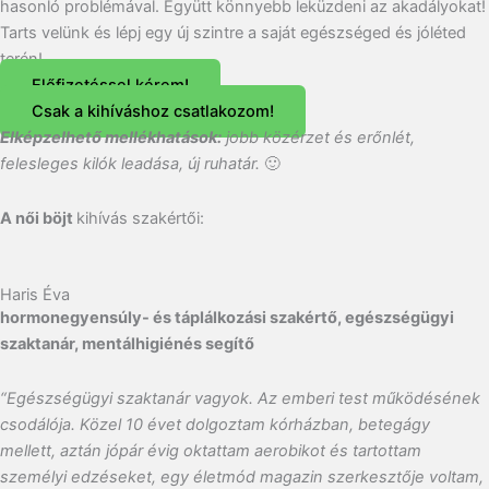
hasonló problémával. Együtt könnyebb leküzdeni az akadályokat!
Tarts velünk és lépj egy új szintre a saját egészséged és jóléted
terén!
Előfizetéssel kérem!
Csak a kihíváshoz csatlakozom!
Elképzelhető mellékhatások:
jobb közérzet és erőnlét,
felesleges kilók leadása, új ruhatár.
🙂
A női böjt
kihívás szakértői:
Haris Éva
hormonegyensúly- és táplálkozási szakértő, egészségügyi
szaktanár, mentálhigiénés segítő
“Egészségügyi szaktanár vagyok. Az emberi test működésének
csodálója. Közel 10 évet dolgoztam kórházban, betegágy
mellett, aztán jópár évig oktattam aerobikot és tartottam
személyi edzéseket, egy életmód magazin szerkesztője voltam,