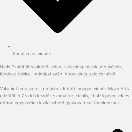
Rendszeres videók
Haris Évától 16 szakértői videó, illetve inspirációk, motivációk,
kérdezz-felelek – mindezt azért, hogy végig tudd csinálni!
Valamint rendszeres, ciklushoz kötött mozgás videók Major Attila
edzőtől. A 7 videó kezdők számára is ideális, kb 4-5 percesek és
otthon egyszerűen kivitelezhető gyakorlatokat tartalmaznak.