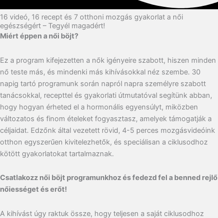
16 videó, 16 recept és 7 otthoni mozgás gyakorlat a női
egészségért – Tegyél magadért!
Miért éppen a női böjt?
Ez a program kifejezetten a nők igényeire szabott, hiszen minden
nő teste más, és mindenki más kihívásokkal néz szembe. 30
napig tartó programunk során napról napra személyre szabott
tanácsokkal, recepttel és gyakorlati útmutatóval segítünk abban,
hogy hogyan érheted el a hormonális egyensúlyt, miközben
változatos és finom ételeket fogyasztasz, amelyek támogatják a
céljaidat. Edzőnk által vezetett rövid, 4-5 perces mozgásvideóink
otthon egyszerűen kivitelezhetők, és speciálisan a ciklusodhoz
kötött gyakorlatokat tartalmaznak.
Csatlakozz női böjt programunkhoz és fedezd fel a benned rejlő
nőiességet és erőt!
A kihívást úgy raktuk össze, hogy teljesen a saját ciklusodhoz