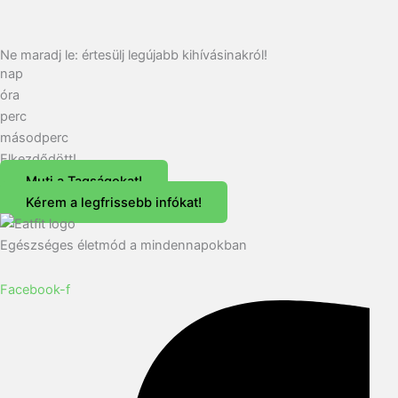
Ne maradj le: értesülj legújabb kihívásinakról!
nap
óra
perc
másodperc
Elkezdődött!
Muti a Tagságokat!
Kérem a legfrissebb infókat!
Egészséges életmód a mindennapokban
Facebook-f