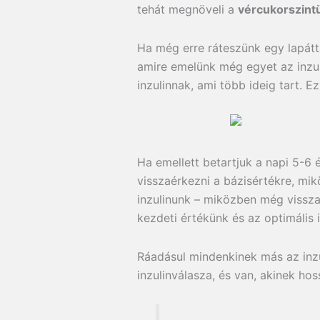
tehát megnöveli a
vércukorszint
Ha még erre ráteszünk egy lapát
amire emelünk még egyet az inzuli
inzulinnak, ami több ideig tart. E
Ha emellett betartjuk a napi 5-6
visszaérkezni a bázisértékre, mi
inzulinunk – miközben még vissza
kezdeti értékünk és az optimális i
Ráadásul mindenkinek más az inzu
inzulinválasza, és van, akinek ho