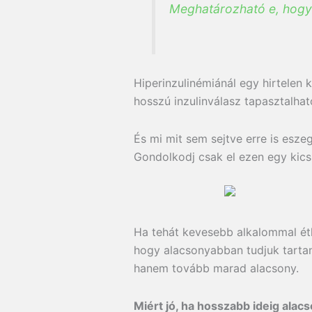
Meghatározható e, hogy 
Hiperinzulinémiánál egy hirtelen 
hosszú inzulinválasz tapasztalha
És mi mit sem sejtve erre is esze
Gondolkodj csak el ezen egy kicsi
Ha tehát kevesebb alkalommal étk
hogy alacsonyabban tudjuk tartan
hanem tovább marad alacsony.
Miért jó, ha hosszabb ideig alac