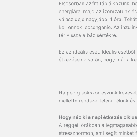
Elsősorban azért táplálkozunk, 
energiára, majd az izomzatunk és 
válaszideje nagyjából 1 óra. Tehá
kell ennek lecsengenie. Az inzul
tér vissza a bázisértékre.
Ez az ideális eset. Ideális esetb
étkezéseink során, hogy már a kez
Ha pedig sokszor eszünk keveset,
mellette rendszertelenül élünk és
Hogy néz ki a napi étkezés ciklu
A reggeli órákban a legmagasabb 
stresszhormon, ami segít minket fe