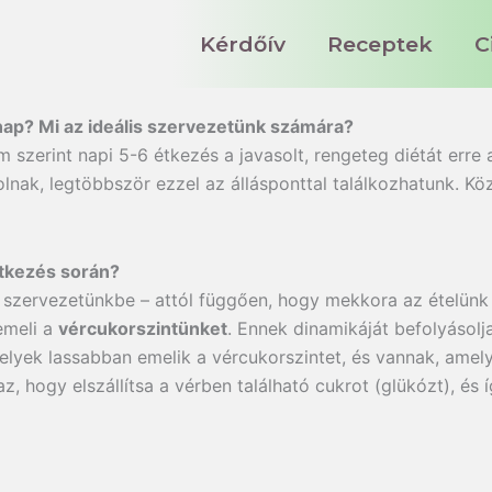
Kérdőív
Receptek
C
ap? Mi az ideális szervezetünk számára?
om szerint napi 5-6 étkezés a javasolt, rengeteg diétát erre
olnak, legtöbbször ezzel az állásponttal találkozhatunk. K
étkezés során?
 szervezetünkbe – attól függően, hogy mekkora az ételünk
emeli a
vércukorszintünket
. Ennek dinamikáját befolyásolj
elyek lassabban emelik a vércukorszintet, és vannak, amel
 az, hogy elszállítsa a vérben található cukrot (glükózt), és