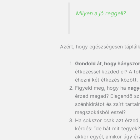
Milyen a jó reggeli?
Azért, hogy egészségesen táplál
Gondold át, hogy hányszor
étkezéssel kezded el? A t
éhezni két étkezés között.
Figyeld meg, hogy ha
nagy
érzed magad? Elegendő szá
szénhidrátot és zsírt tart
megszokásból eszel?
Ha sokszor csak azt érzed,
kérdés: “de hát mit tegyek?
akkor egyél, amikor úgy ér