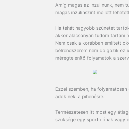
Amíg magas az inzulinunk, nem t
magas inzulinszint mellett lehetet
Ha tehát nagyobb szünetet tartok
akkor alacsonyan tudom tartani mi
Nem csak a korábban említett ok
bélrendszerem nem dolgozik ez idő
méregtelenítő folyamatok a szer
Ezzel szemben, ha folyamatosan c
adok neki a pihenésre.
Természetesen itt most egy átlag
szüksége egy sportolónak vagy c