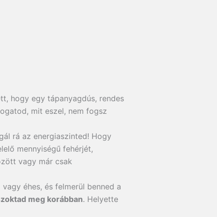
tt, hogy egy tápanyagdús, rendes
ogatod, mit eszel, nem fogsz
gál rá az energiaszinted! Hogy
elő mennyiségű fehérjét,
között vagy már csak
m vagy éhes, és felmerül benned a
 szoktad meg korábban
. Helyette