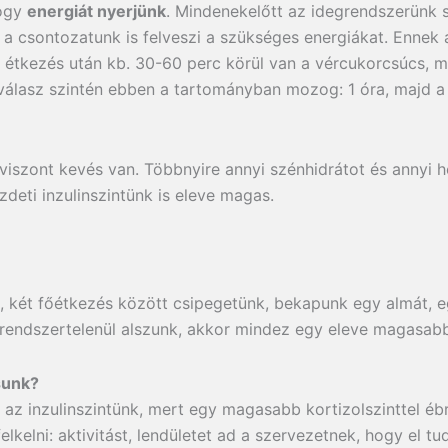
hogy
energiát nyerjünk
. Mindenekelőtt az idegrendszerünk
a csontozatunk is felveszi a szükséges energiákat. Ennek 
t étkezés után kb. 30-60 perc körül van a vércukorcsúcs, ma
inválasz szintén ebben a tartományban mozog: 1 óra, majd 
ől viszont kevés van. Többnyire annyi szénhidrátot és annyi
deti inzulinszintünk is eleve magas.
 két főétkezés között csipegetünk, bekapunk egy almát, eg
 rendszertelenül alszunk, akkor mindez egy eleve magasabb i
sunk?
az inzulinszintünk, mert egy magasabb kortizolszinttel é
lkelni: aktivitást, lendületet ad a szervezetnek, hogy el tu