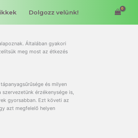
ikkek
Dolgozz velünk!
F
i
ó
 alapoznak. Általában gyakori
k
özelítsük meg most az étkezés
o
m
 tápanyagsűrűsége és milyen
a szervezetünk érzékenysége is,
yek gyorsabban. Ezt követi az
 így azt megfelelő helyen