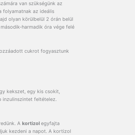
 számára van szükségünk az
a folyamatnak az ideális
jd olyan körülbelül 2 órán belül
a második-harmadik óra vége felé
 hozzáadott cukrot fogyasztunk
y kekszet, egy kis csokit,
nzulinszintet feltételez.
bredünk. A
kortizol
egyfajta
djuk kezdeni a napot. A kortizol