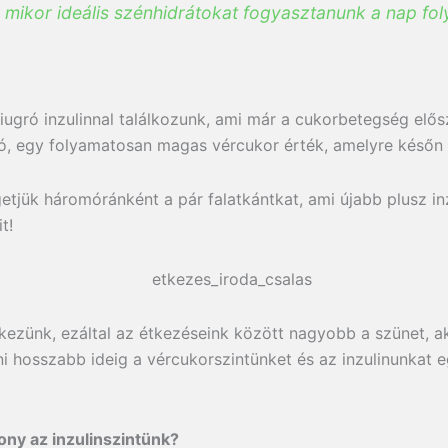
mikor ideális szénhidrátokat fogyasztanunk a nap fo
kiugró inzulinnal találkozunk, ami már a cukorbetegség elő
tó, egy folyamatosan magas vércukor érték, amelyre későn 
getjük háromóránként a pár falatkántkat, ami újabb plusz i
t!
ezünk, ezáltal az étkezéseink között nagyobb a szünet, a
i hosszabb ideig a vércukorszintünket és az inzulinunkat 
sony az inzulinszintünk?