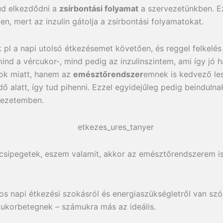
ud elkezdődni a
zsírbontási folyamat
a szervezetünkben. Ezé
len, mert az inzulin gátolja a zsírbontási folyamatokat.
 pl a napi utolsó étkezésemet követően, és reggel felkelé
nd a vércukor-, mind pedig az inzulinszintem, ami így jó h
ok miatt, hanem az
emésztőrendszer
emnek is kedvező le
 alatt, így tud pihenni. Ezzel egyidejűleg pedig beinduln
vezetemben.
sipegetek, eszem valamit, akkor az emésztőrendszerem is 
os napi étkezési szokásról és energiaszükségletről van szó
ukorbetegnek – számukra más az ideális.