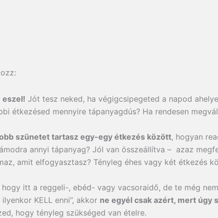
kozz:
 eszel!
Jót tesz neked, ha végigcsipegeted a napod ahelye
öbbi étkezésed mennyire tápanyagdús? Ha rendesen megvál
obb szünetet tartasz egy-egy étkezés között
, hogyan rea
modra annyi tápanyag? Jól van összeállítva – azaz megfel
almaz, amit elfogyasztasz? Tényleg éhes vagy két étkezés 
 hogy itt a reggeli-, ebéd- vagy vacsoraidő, de te még ne
 ilyenkor KELL enni”, akkor
ne egyél csak azért, mert úgy
zed, hogy tényleg szükséged van ételre.