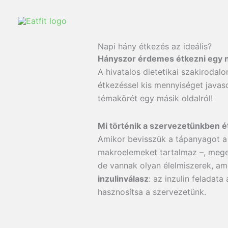
Ugrás
a
tartalomra
Napi hány étkezés az ideális?
Hányszor érdemes étkezni egy n
A hivatalos dietetikai szakirodal
étkezéssel kis mennyiséget javas
témakörét egy másik oldalról!
Mi történik a szervezetünkben 
Amikor bevisszük a tápanyagot a
makroelemeket tartalmaz –, meg
de vannak olyan élelmiszerek, am
inzulinválasz
: az inzulin feladata
hasznosítsa a szervezetünk.