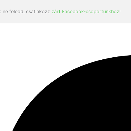
 ne feledd, csatlakozz
zárt Facebook-csoportunkhoz
!