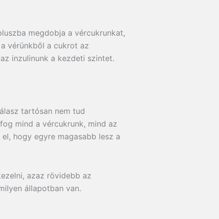
pluszba megdobja a vércukrunkat,
 a vérünkből a cukrot az
az inzulinunk a kezdeti szintet.
válasz tartósan nem tud
 fog mind a vércukrunk, mind az
k el, hogy egyre magasabb lesz a
ezelni, azaz rövidebb az
milyen állapotban van.