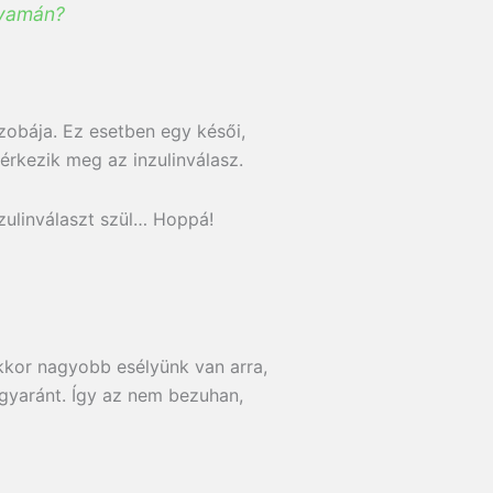
lyamán?
szobája. Ez esetben egy késői,
érkezik meg az inzulinválasz.
nzulinválaszt szül… Hoppá!
kkor nagyobb esélyünk van arra,
egyaránt. Így az nem bezuhan,