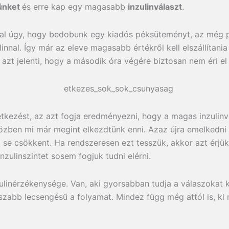
ünket
és erre kap egy magasabb
inzulinválaszt
.
tal úgy, hogy bedobunk egy kiadós péksüteményt, az még 
nnal. Így már az eleve magasabb értékről kell elszállítania
z azt jelenti, hogy a második óra végére biztosan nem éri el 
 étkezést, az azt fogja eredményezni, hogy a magas inzulin
közben mi már megint elkezdtünk enni. Azaz újra emelkedni
 se csökkent. Ha rendszeresen ezt tesszük, akkor azt érjü
nzulinszintet sosem fogjuk tudni elérni.
linérzékenysége. Van, aki gyorsabban tudja a válaszokat k
sszabb lecsengésű a folyamat. Mindez függ még attól is, ki 