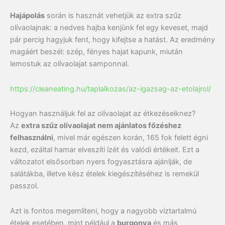
Hajápolás
során is hasznát vehetjük az extra szűz
olívaolajnak: a nedves hajba kenjünk fel egy keveset, majd
pár percig hagyjuk fent, hogy kifejtse a hatást. Az eredmény
magáért beszél: szép, fényes hajat kapunk, miután
lemostuk az olívaolajat samponnal.
https://cleaneating.hu/taplalkozas/az-igazsag-az-etolajrol/
Hogyan használjuk fel az olívaolajat az étkezéseiknez?
Az
extra szűz olívaolajat nem ajánlatos főzéshez
felhasználni
, mivel már egészen korán, 165 fok felett égni
kezd, ezáltal hamar elveszíti ízét és valódi értékeit. Ezt a
változatot elsősorban nyers fogyasztásra ajánlják, de
salátákba, illetve kész ételek kiegészítéséhez is remekül
passzol.
Azt is fontos megemlíteni, hogy a nagyobb víztartalmú
ételek esetében, mint például a
burgonya
és más