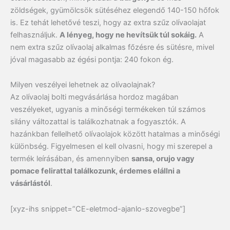
zöldségek, gyümölcsök sütéséhez elegendő 140-150 hőfok
is. Ez tehát lehetővé teszi, hogy az extra szűz olívaolajat
felhasználjuk.
A lényeg, hogy ne hevítsük túl sokáig.
A
nem extra szűz olívaolaj alkalmas főzésre és sütésre, mivel
jóval magasabb az égési pontja: 240 fokon ég.
Milyen veszélyei lehetnek az olívaolajnak?
Az olívaolaj bolti megvásárlása hordoz magában
veszélyeket, ugyanis a minőségi termékeken túl számos
silány változattal is találkozhatnak a fogyasztók. A
hazánkban fellelhető olívaolajok között hatalmas a minőségi
különbség. Figyelmesen el kell olvasni, hogy mi szerepel a
termék leírásában, és amennyiben
sansa, orujo vagy
pomace felirattal találkozunk, érdemes elállni a
vásárlástól
.
[xyz-ihs snippet=”CE-eletmod-ajanlo-
szovegbe”]