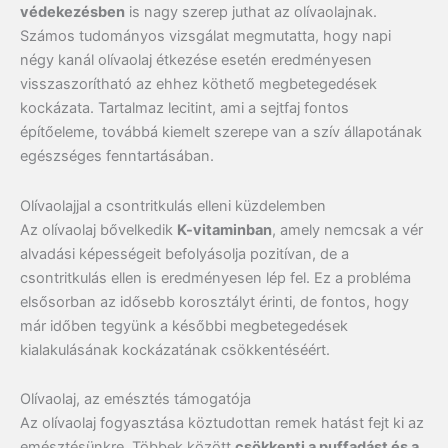
védekezésben
is nagy szerep juthat az olívaolajnak.
Számos tudományos vizsgálat megmutatta, hogy napi
négy kanál olívaolaj étkezése esetén eredményesen
visszaszorítható az ehhez köthető megbetegedések
kockázata. Tartalmaz lecitint, ami a sejtfaj fontos
építőeleme, továbbá kiemelt szerepe van a szív állapotának
egészséges fenntartásában.
Olívaolajjal a csontritkulás elleni küzdelemben
Az olívaolaj bővelkedik
K-vitaminban
, amely nemcsak a vér
alvadási képességeit befolyásolja pozitívan, de a
csontritkulás ellen is eredményesen lép fel. Ez a probléma
elsősorban az idősebb korosztályt érinti, de fontos, hogy
már időben tegyünk a későbbi megbetegedések
kialakulásának kockázatának csökkentéséért.
Olívaolaj, az emésztés támogatója
Az olívaolaj fogyasztása köztudottan remek hatást fejt ki az
emésztésünkre. Többek között
csökkenti a puffadást és a