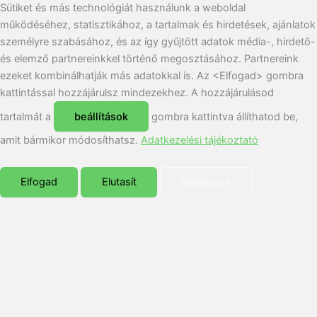
Sütiket és más technológiát használunk a weboldal
működéséhez, statisztikához, a tartalmak és hirdetések, ajánlatok
személyre szabásához, és az így gyűjtött adatok média-, hirdető-
és elemző partnereinkkel történő megosztásához. Partnereink
ezeket kombinálhatják más adatokkal is. Az <Elfogad> gombra
kattintással hozzájárulsz mindezekhez. A hozzájárulásod
tartalmát a
beállítások
gombra kattintva állíthatod be,
amit bármikor módosíthatsz.
Adatkezelési tájékoztató
Elfogad
Elutasít
Beállítások