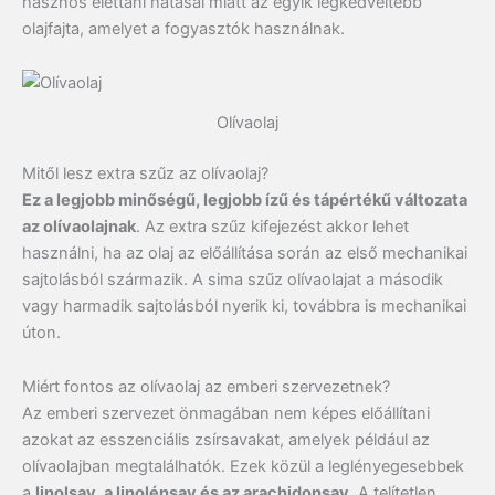
hasznos élettani hatásai miatt az egyik legkedveltebb
olajfajta, amelyet a fogyasztók használnak.
Olívaolaj
Mitől lesz extra szűz az olívaolaj?
Ez a legjobb minőségű, legjobb ízű és tápértékű változata
az olívaolajnak
. Az extra szűz kifejezést akkor lehet
használni, ha az olaj az előállítása során az első mechanikai
sajtolásból származik. A sima szűz olívaolajat a második
vagy harmadik sajtolásból nyerik ki, továbbra is mechanikai
úton.
Miért fontos az olívaolaj az emberi szervezetnek?
Az emberi szervezet önmagában nem képes előállítani
azokat az esszenciális zsírsavakat, amelyek például az
olívaolajban megtalálhatók. Ezek közül a leglényegesebbek
a
linolsav, a linolénsav és az arachidonsav
. A telítetlen