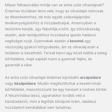
Milyen felhasználási módja van az extra szűz olívaolajnak?
Érdemes tisztában lenni vele, hogy az olívaolajat nemcsak
az étkezéseinkhez, de más egyéb szépségápolási
tevékenységünkhöz is hozzáadhatjuk. Amennyiben a
testünkre kenjük, úgy felpuhítja a bőrt, így bőrszárazság
esetén, akár testápolóhoz hozzáadva igazán hatásos
segítséget nyújt. Gyermekek esetén a
koszmó
egy
viszonylag gyakori bőrgyulladás, ám az olívaolaj ezen a
területen is bevethető. Fel kell kenni egy kicsit belőle a beteg
bőrfelületre, majd sapkát húzni a gyermek fejére, és
garantált a siker.
Az extra szűz olívaolajat érdemes kipróbálni
arcápolásra
vagy
kézápolásra
. Miután megtisztítottuk a kezelni kíván
bőrfelületet, masszírozzunk be egy keveset a nedves bőrbe.
A felszívódása lassú, ugyanakkor tovább véd a
kiszáradástól, mint a legtöbb bőrápoló krém, ráadásul
hozzáadott kemikáliákat sem tartalmaz.