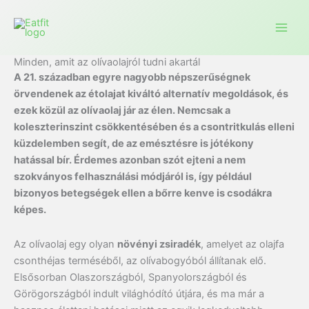
Ugrás
a
tartalomra
Minden, amit az olívaolajról tudni akartál
A 21. században egyre nagyobb népszerűségnek
örvendenek az étolajat kiváltó alternatív megoldások, és
ezek közül az olívaolaj jár az élen. Nemcsak a
koleszterinszint csökkentésében és a csontritkulás elleni
küzdelemben segít, de az emésztésre is jótékony
hatással bír. Érdemes azonban szót ejteni a nem
szokványos felhasználási módjáról is, így például
bizonyos betegségek ellen a bőrre kenve is csodákra
képes.
Az olívaolaj egy olyan
növényi zsiradék
, amelyet az olajfa
csonthéjas terméséből, az olívabogyóból állítanak elő.
Elsősorban Olaszországból, Spanyolországból és
Görögországból indult világhódító útjára, és ma már a