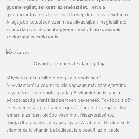
gyomorégést, serkenti az emésztést
, illetve a
gyomorrontás okozta kellemetlenségek ellen is bevethető.
A legújabb kutatások szerint az olívaolajban megtalálható
antioxidánsok ráadásul a gyomorfekély kialakulásának
kockázatát is csökkentik.
Olívaolaj, az emésztés támogatója
Milyen vitamin található meg az olívaolajban?
A K-vitaminról a csontritkulás kapcsán már szót ejtettünk,
ugyanakkor az olívaolaj gazdag E-vitaminban is, ami a
bőrszárazság elleni küzdelemben bevethető. Továbbá a bőr
egészséges állapotában megőrzéséhez is hozzájárul. Mint
ismert, a zsírban oldódó vitaminok felszívódásához
elengedhetetlenek az olajok, így az A-vitamin, D-vitamin, E-
vitamin és K-vitamin beépülését is elősegíti az olívaolaj.