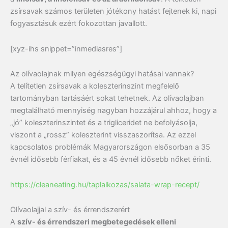
zsírsavak számos területen jótékony hatást fejtenek ki, napi
fogyasztásuk ezért fokozottan javallott.
[xyz-ihs snippet=”inmediasres”]
Az olívaolajnak milyen egészségügyi hatásai vannak?
A telítetlen zsírsavak a koleszterinszint megfelelő
tartományban tartásáért sokat tehetnek. Az olívaolajban
megtalálható mennyiség nagyban hozzájárul ahhoz, hogy a
„jó” koleszterinszintet és a trigliceridet ne befolyásolja,
viszont a „rossz” koleszterint visszaszorítsa. Az ezzel
kapcsolatos problémák Magyarországon elsősorban a 35
évnél idősebb férfiakat, és a 45 évnél idősebb nőket érinti.
https://cleaneating.hu/taplalkozas/salata-wrap-recept/
Olívaolajjal a szív- és érrendszerért
A
szív- és érrendszeri megbetegedések elleni