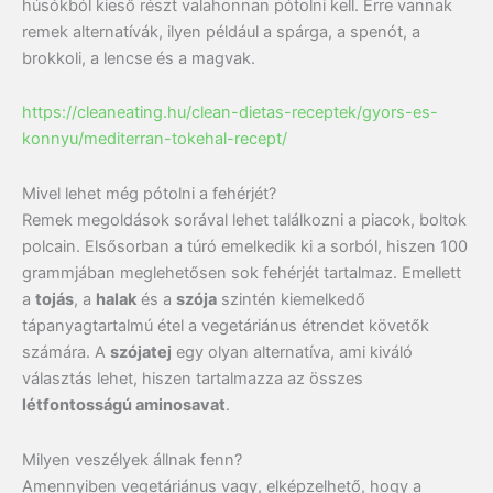
húsókból kieső részt valahonnan pótolni kell. Erre vannak
remek alternatívák, ilyen például a spárga, a spenót, a
brokkoli, a lencse és a magvak.
https://cleaneating.hu/clean-dietas-receptek/gyors-es-
konnyu/mediterran-tokehal-recept/
Mivel lehet még pótolni a fehérjét?
Remek megoldások sorával lehet találkozni a piacok, boltok
polcain. Elsősorban a túró emelkedik ki a sorból, hiszen 100
grammjában meglehetősen sok fehérjét tartalmaz. Emellett
a
tojás
, a
halak
és a
szója
szintén kiemelkedő
tápanyagtartalmú étel a vegetáriánus étrendet követők
számára. A
szójatej
egy olyan alternatíva, ami kiváló
választás lehet, hiszen tartalmazza az összes
létfontosságú aminosavat
.
Milyen veszélyek állnak fenn?
Amennyiben vegetáriánus vagy, elképzelhető, hogy a