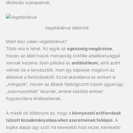
tiltólistán szerepelnek.
Vegetáriánus életmód
Miért lesz valaki vegetáriánus?
Több oka is lehet. Az egyik az
egészség megőrzése
,
hiszen az állati húsok manapság sokféle adalékanyaggal
vannak kezelve. Ilyen például az
antibiotikum
, amit azért
vetnek be a tenyésztők, mert így képesek megóvni az
állatokat a fertőzésektől. Ezzel akaratlanul az embert is
„mérgezik”, hiszen az általuk feldolgozott húsok ugyanúgy
„szennyezettek” lesznek, amiket később emberi
fogyasztásra értékesítenek.
A másik ok többnyire az, hogy a
környezeti erőforrások
túlzott kizsákmányolása ellen szeretnének fellépni
. A
logika alapja úgy szól: ha kevesebb húst eszel, kevesebb