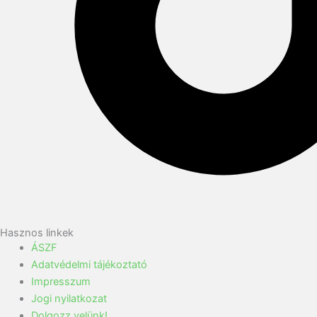
Hasznos linkek
ÁSZF
Adatvédelmi tájékoztató
Impresszum
Jogi nyilatkozat
Dolgozz velünk!