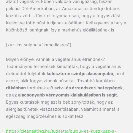
állatot vágnak le. Ebben valóban van igazság, hiszen
például Dél-Amerikában, az Amazonas esőerdeje többek
között azért is tűnik el folyamatosan, hogy a fogyasztást
kielégítve több húst tudjanak előállítani. Kell ugyanis a hely a
különböző iparágnak, így a marhahús előállításának is.
[xyz-ihs snippet=”inmediasres”]
Milyen előnyei vannak a vegetáriánus étrendnek?
Tudományos felmérések kimutatták, hogy a vegetáriánus
életmódot folytatók
koleszterin szintje alacsonyabb
, mint
azoké, akik fogyasztanak húsokat. Továbbá körükben
ritkábban
fordulnak elő
szív- és érrendszeri betegségek
,
de az
alacsonyabb vérnyomás kialakulásában is segít
.
Egyes kutatások még azt is bebizonyították, hogy az
allergiás tünetek visszaszorításában, valamint a mentális
egészség megőrzéséhez is sokat tesz.
https://cleaneating.hu/tudastar/bulgur-es-kuszkusz-a-