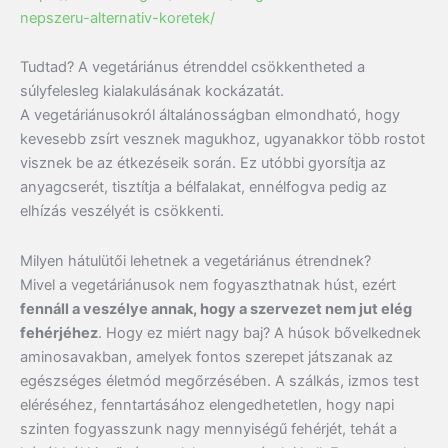
nepszeru-alternativ-koretek/
Tudtad? A vegetáriánus étrenddel csökkentheted a
súlyfelesleg kialakulásának kockázatát.
A vegetáriánusokról általánosságban elmondható, hogy
kevesebb zsírt vesznek magukhoz, ugyanakkor több rostot
visznek be az étkezéseik során. Ez utóbbi gyorsítja az
anyagcserét, tisztítja a bélfalakat, ennélfogva pedig az
elhízás veszélyét is csökkenti.
Milyen hátulütői lehetnek a vegetáriánus étrendnek?
Mivel a vegetáriánusok nem fogyaszthatnak húst, ezért
fennáll a veszélye annak, hogy a szervezet nem jut elég
fehérjéhez
. Hogy ez miért nagy baj? A húsok bővelkednek
aminosavakban, amelyek fontos szerepet játszanak az
egészséges életmód megőrzésében. A szálkás, izmos test
eléréséhez, fenntartásához elengedhetetlen, hogy napi
szinten fogyasszunk nagy mennyiségű fehérjét, tehát a