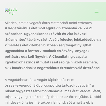
Minden, amit a vegetáriánus életmódról tudni érdemes
A vegetáriánus életmód egyre divatosabbá válik a 21.
században, ugyanakkor sok tévhit és vita is övezi
„húsmentes” táplálkozást. A súlyfelesleg leküzdésében, a
kíméletes életvitelben biztosan segítséget nyújthat,
ugyanakkor a fontos vitaminok és ásványi anyagok
pótlására oda kell figyelni. A CleanEating csapata
igyekszik hasznos útmutatással szolgálni azok számára,
akik kacérkodnak a vegetáriánus étrendra való áttéréssel.
A vegetáriánus és a vegán táplálkozás nem
összekeverendő. Előbbi csoportba tartozók „csupán”
a
húsok fogyasztásáról mondanak le
, más állati eredetű ételt,
tojást vagy tejterméket beépíthetnek az étrendjükbe. Utóbbi
mindezekről teljes mértékben lemond, sőt a halételek is