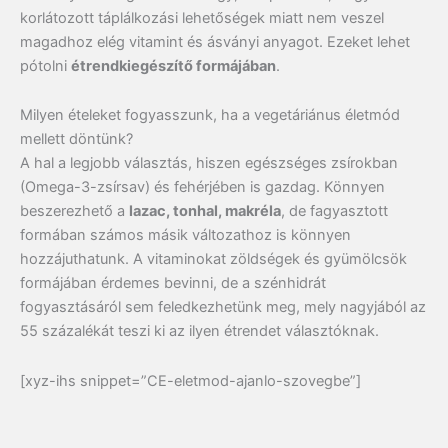
korlátozott táplálkozási lehetőségek miatt nem veszel
magadhoz elég vitamint és ásványi anyagot. Ezeket lehet
pótolni
étrendkiegészítő formájában
.
Milyen ételeket fogyasszunk, ha a vegetáriánus életmód
mellett döntünk?
A hal a legjobb választás, hiszen egészséges zsírokban
(Omega-3-zsírsav) és fehérjében is gazdag. Könnyen
beszerezhető a
lazac, tonhal, makréla
, de fagyasztott
formában számos másik változathoz is könnyen
hozzájuthatunk. A vitaminokat zöldségek és gyümölcsök
formájában érdemes bevinni, de a szénhidrát
fogyasztásáról sem feledkezhetünk meg, mely nagyjából az
55 százalékát teszi ki az ilyen étrendet választóknak.
[xyz-ihs snippet=”CE-eletmod-ajanlo-
szovegbe”]