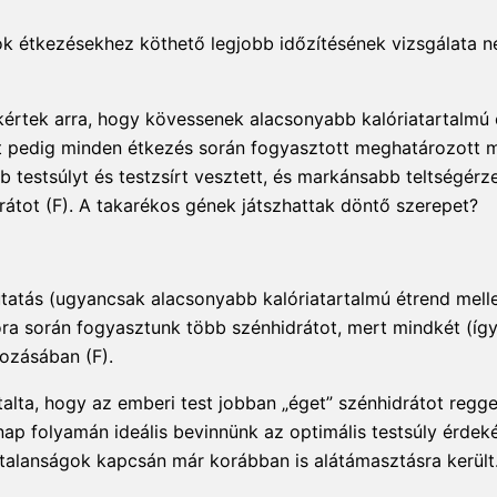
ok étkezésekhez köthető legjobb időzítésének vizsgálata 
 kértek arra, hogy kövessenek alacsonyabb kalóriatartalmú 
rt pedig minden étkezés során fogyasztott meghatározott 
testsúlyt és testzsírt vesztett, és markánsabb teltségérze
átot (F). A takarékos gének játszhattak döntő szerepet?
kutatás (ugyancsak alacsonyabb kalóriatartalmú étrend melle
a során fogyasztunk több szénhidrátot, mert mindkét (így 
ozásában (F).
lta, hogy az emberi test jobban „éget” szénhidrátot regge
a nap folyamán ideális bevinnünk az optimális testsúly érdek
talanságok kapcsán már korábban is alátámasztásra került