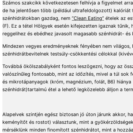
Számos szakcikk következetesen felhívja a figyelmet arra 
de ha jelentősen több (például ultrafeldolgozott) kalóriá
szénhidrátokban gazdag, nem
”Clean Eating”
ételek az es
(F). Ez a tétel Hölgyek esetén kifejezetten igaznak tűnik
reggelihez és ebédhez javasolt magasabb szénhidrát- és k
Mindezen vegyes eredményeknek fényében nem világos, ho
szénhidrátbevitelnek testsúly-csökkentési célokkal (kivév
Továbbá ökölszabályként fontos leszögezni, hogy az összk
valószínűleg fontosabb, mint az időzítés, mivel a túl sok f
és mikrotápanyagok (króm, magnézium, folát, B6) hiánya 
szénhidrát)tartalmú étel a lehető legközelebb álljon a t
Alapelvek szintjén egész biztosan jó úton járunk akkor, h
keményítőt és rostot) választunk, mint a gyökérzöldségek,
mérséklünk minden finomított szénhidrátot, mint a hozzáa