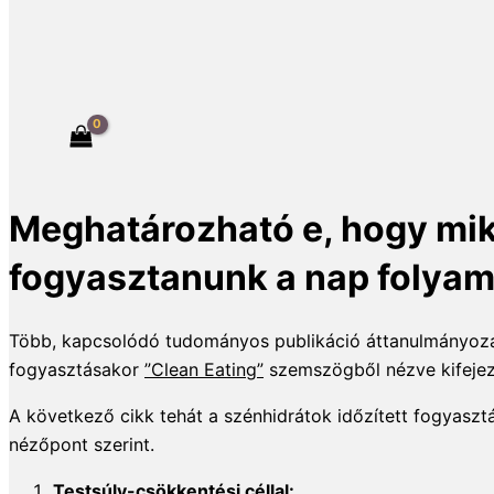
Meghatározható e, hogy miko
fogyasztanunk a nap folya
Több, kapcsolódó tudományos publikáció áttanulmányozásá
fogyasztásakor
”Clean Eating”
szemszögből nézve kifejeze
A következő cikk tehát a szénhidrátok időzített fogyasztá
nézőpont szerint.
Testsúly-csökkentési céllal: