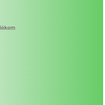
iókom