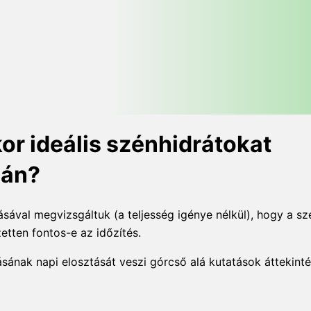
r ideális szénhidrátokat
mán?
val megvizsgáltuk (a teljesség igénye nélkül), hogy a sz
tten fontos-e az időzítés.
sának napi elosztását veszi górcső alá kutatások áttekinté