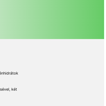
énhidrátok
sével, két