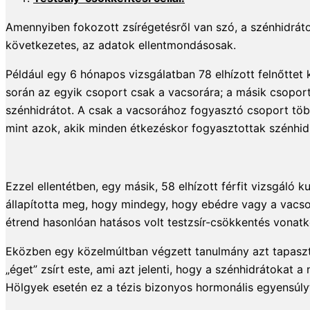
Amennyiben fokozott zsírégetésről van szó, a szénhidrát
következetes, az adatok ellentmondásosak.
Például egy 6 hónapos vizsgálatban 78 elhízott felnőttet
során az egyik csoport csak a vacsorára; a másik csopo
szénhidrátot. A csak a vacsorához fogyasztó csoport több 
mint azok, akik minden étkezéskor fogyasztottak szénhidr
Ezzel ellentétben, egy másik, 58 elhízott férfit vizsgáló 
állapította meg, hogy mindegy, hogy ebédre vagy a vacsor
étrend hasonlóan hatásos volt testzsír-csökkentés vonatk
Eközben egy közelmúltban végzett tanulmány azt tapaszta
„éget” zsírt este, ami azt jelenti, hogy a szénhidrátokat 
Hölgyek esetén ez a tézis bizonyos hormonális egyensúly