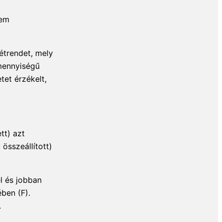
nem
étrendet, mely
mennyiségű
tet érzékelt,
tt) azt
összeállított)
l és jobban
ében (F).
.