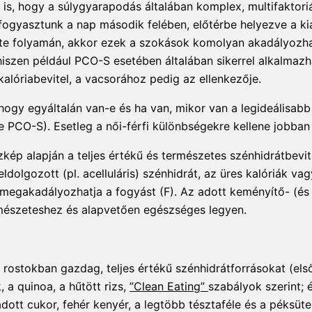
is, hogy a súlygyarapodás általában komplex, multifaktoriál
t fogyasztunk a nap második felében, előtérbe helyezve a ki
te folyamán, akkor ezek a szokások komolyan akadályozha
, hiszen például PCO-S esetében általában sikerrel alkalmaz
alóriabevitel, a vacsorához pedig az ellenkezője.
gy egyáltalán van-e és ha van, mikor van a legideálisabb
e PCO-S). Esetleg a női-férfi különbségekre kellene jobban
ép alapján a teljes értékű és természetes szénhidrátbevit
eldolgozott (pl. acelluláris) szénhidrát, az üres kalóriák v
megakadályozhatja a fogyást (F). Az adott keményítő- (és
ermészeteshez és alapvetően egészséges legyen.
a rostokban gazdag, teljes értékű szénhidrátforrásokat (el
 a quinoa, a hűtött rizs,
”Clean Eating”
szabályok szerint; 
dott cukor, fehér kenyér, a legtöbb tésztaféle és a péksüt