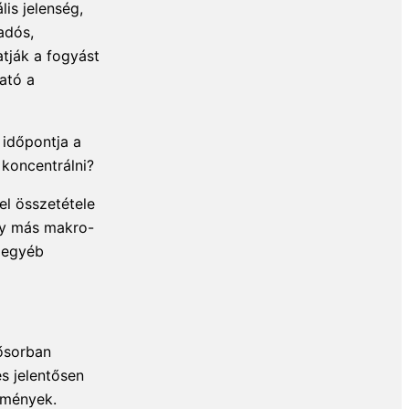
is jelenség,
adós,
tják a fogyást
ható a
 időpontja a
 koncentrálni?
el összetétele
agy más makro-
 egyéb
sősorban
és jelentősen
emények.