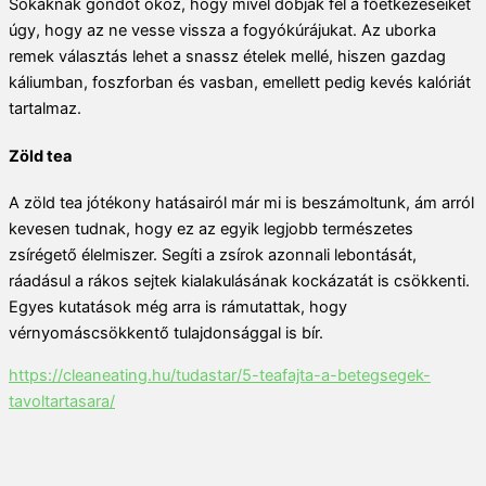
Sokaknak gondot okoz, hogy mivel dobják fel a főétkezéseiket
úgy, hogy az ne vesse vissza a fogyókúrájukat. Az uborka
remek választás lehet a snassz ételek mellé, hiszen gazdag
káliumban, foszforban és vasban, emellett pedig kevés kalóriát
tartalmaz.
Zöld tea
A zöld tea jótékony hatásairól már mi is beszámoltunk, ám arról
kevesen tudnak, hogy ez az egyik legjobb természetes
zsírégető élelmiszer. Segíti a zsírok azonnali lebontását,
ráadásul a rákos sejtek kialakulásának kockázatát is csökkenti.
Egyes kutatások még arra is rámutattak, hogy
vérnyomáscsökkentő tulajdonsággal is bír.
https://cleaneating.hu/tudastar/5-teafajta-a-betegsegek-
tavoltartasara/