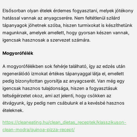
Elsősorban olyan ételek érdemes fogyasztani, melyek jótékony
hatással vannak az anyagcserére. Nem feltétlenül szilárd
tápanyagok jöhetnek szóba, hiszen turmixokat is készíthetünk
magunknak, amelyek amellett, hogy gyorsan készen vannak,
igencsak hasznosak a szervezet számára.
Mogyorófélék
A mogyorófélékben sok fehérje található, így az edzés után
regenerálódó izmokat értékes tápanyaggal látja el, emellett
pedig bizonyítottan gyorsítja az anyagcserét. Van még egy
igencsak hasznos tulajdonsága, hiszen a fogyasztásuk
teltségérzetet okoz, ami azt jelenti, hogy csökken az
étvágyunk, így pedig nem csábulunk el a kevésbé hasznos
ételeknek.
https://cleaneating.hu/clean_dietas_receptek/klasszikuson-
clean-modra/quinoa-pizza-recept/