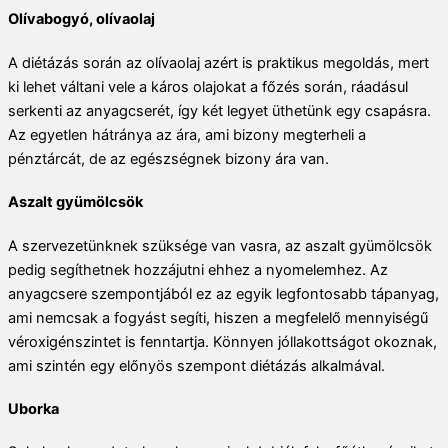
Olívabogyó, olívaolaj
A diétázás során az olívaolaj azért is praktikus megoldás, mert
ki lehet váltani vele a káros olajokat a főzés során, ráadásul
serkenti az anyagcserét, így két legyet üthetünk egy csapásra.
Az egyetlen hátránya az ára, ami bizony megterheli a
pénztárcát, de az egészségnek bizony ára van.
Aszalt gyümölcsök
A szervezetünknek szüksége van vasra, az aszalt gyümölcsök
pedig segíthetnek hozzájutni ehhez a nyomelemhez. Az
anyagcsere szempontjából ez az egyik legfontosabb tápanyag,
ami nemcsak a fogyást segíti, hiszen a megfelelő mennyiségű
véroxigénszintet is fenntartja. Könnyen jóllakottságot okoznak,
ami szintén egy előnyös szempont diétázás alkalmával.
Uborka