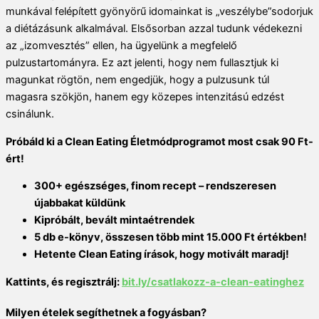
munkával felépített gyönyörű idomainkat is „veszélybe”sodorjuk
a diétázásunk alkalmával. Elsősorban azzal tudunk védekezni
az „izomvesztés” ellen, ha ügyelünk a megfelelő
pulzustartományra. Ez azt jelenti, hogy nem fullasztjuk ki
magunkat rögtön, nem engedjük, hogy a pulzusunk túl
magasra szökjön, hanem egy közepes intenzitású edzést
csinálunk.
Próbáld ki a Clean Eating Életmódprogramot most csak 90 Ft-
ért!
300+ egészséges, finom recept – rendszeresen
újabbakat küldünk
Kipróbált, bevált mintaétrendek
5 db e-könyv, összesen több mint 15.000 Ft értékben!
Hetente Clean Eating írások, hogy motivált maradj!
Kattints, és regisztrálj:
bit.ly/csatlakozz-a-clean-
eatinghez
Milyen ételek segíthetnek a fogyásban?