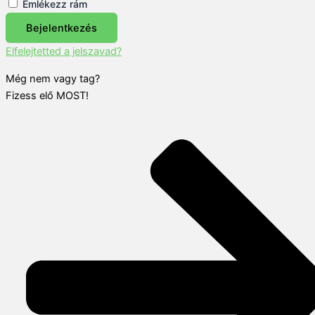
Emlékezz rám
Bejelentkezés
Elfelejtetted a jelszavad?
Még nem vagy tag?
Fizess elő MOST!