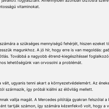
at javallott fogyasztani. Amennyiben azonban biztosra szer
ntosságú vitaminokat.
számára a szükséges mennyiségű fehérjét, hiszen ezeket t
vesszük magunkhoz. A jó hír, hogy erre is van megoldás:
ga
tlás. Továbbá a nagyobb étrend-kiegészítéssel foglalkozó
zámos lehetőségünk van orvosolni a problémát.
vált, ugyanis tenni akart a környezetvédelemért. Az éne
 származik, így próbál kiállni az élővilág mellett.
nak vallja magát. A Mercedes pilótája gyakran felszólal a
ként tartják számon, így számára kézenfekvő volt, hogy a v