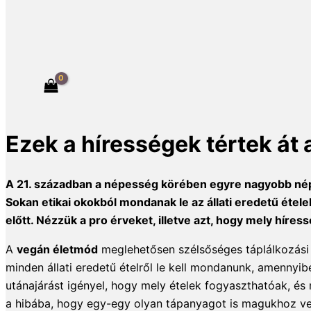
Ezek a hírességek tértek át
A 21. században a népesség körében egyre nagyobb né
Sokan etikai okokból mondanak le az állati eredetű éte
előtt. Nézzük a pro érveket, illetve azt, hogy mely hír
A
vegán életmód
meglehetősen szélsőséges táplálkozási i
minden állati eredetű ételről le kell mondanunk, amennyib
utánajárást igényel, hogy mely ételek fogyaszthatóak, 
a hibába, hogy egy-egy olyan tápanyagot is magukhoz vet