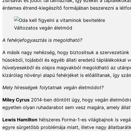
zsírsavat és jódot tartalmaznak, így ezeket a táplálékok
érdemes étrend-kiegészítő formájában beszerezni a létfo
Változatos vegán életmód
A fehérjefogyasztás is megoldható?
A másik nagy nehézség, hogy biztosítsuk a szervezetünk 
húsokból, tojásból és egyéb állati eredetű táplálékokkal 
hüvelyesekből
és olajos magvakból megoldható az utánpó
kizárólag növényi alapú fehérjéket is előállítanak, így s
Mely hírességek folytatnak vegán életmódot?
Miley Cyrus
2014-ben döntött úgy, hogy vegán életmódra 
egyetlen olyan ruhadarabot sem vesz magára, amely állattól
Lewis Hamilton
hétszeres Forma-1-es világbajnok is vegán
egyre sürgetőbb problémája miatt, illetve nagy állatbarát