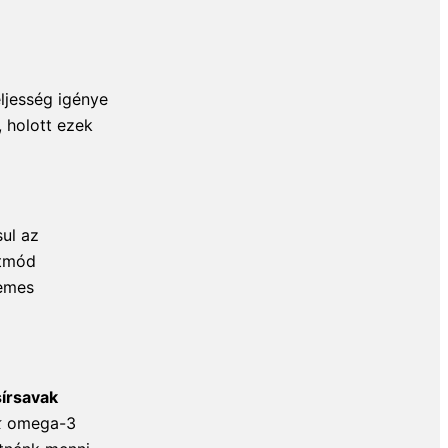
ljesség igénye
holott ezek
sul az
etmód
lemes
sírsavak
k
omega-3