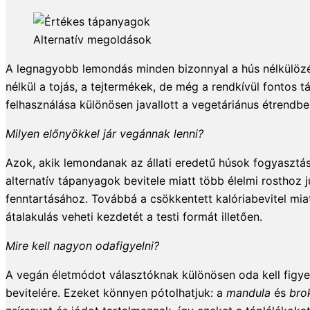
Alternatív megoldások
A legnagyobb lemondás minden bizonnyal a hús nélkülözés
nélkül a tojás, a tejtermékek, de még a rendkívül fontos
felhasználása különösen javallott a vegetáriánus étrendbe
Milyen előnyökkel jár vegánnak lenni?
Azok, akik lemondanak az állati eredetű húsok fogyasztás
alternatív tápanyagok bevitele miatt több élelmi rosthoz 
fenntartásához. Továbbá a csökkentett kalóriabevitel miat
átalakulás veheti kezdetét a testi formát illetően.
Mire kell nagyon odafigyelni?
A vegán életmódot választóknak különösen oda kell figye
bevitelére. Ezeket könnyen pótolhatjuk: a
mandula
és
bro