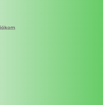
iókom