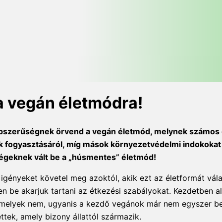
 a vegán életmódra!
pszerűségnek örvend a vegán életmód, melynek számos 
lek fogyasztásáról, míg mások környezetvédelmi indokokat
ességeknek vált be a „húsmentes” életmód!
gényeket követel meg azoktól, akik ezt az életformát vála
en be akarjuk tartani az étkezési szabályokat. Kezdetben a
és melyek nem, ugyanis a kezdő vegánok már nem egyszer b
tek, amely bizony állattól származik.