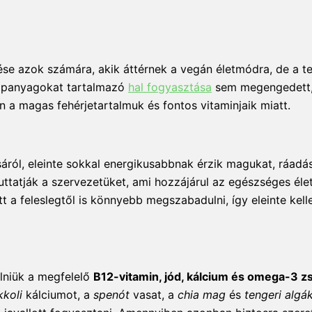
e azok számára, akik áttérnek a vegán életmódra, de a te
 tápanyagokat tartalmazó
hal fogyasztása
sem megengedett, 
n a magas fehérjetartalmuk és fontos vitaminjaik miatt.
áról, eleinte sokkal energikusabbnak érzik magukat, ráadá
juttatják a szervezetüket, ami hozzájárul az egészséges él
t a feleslegtől is könnyebb megszabadulni, így eleinte kel
lniük a megfelelő
B12-vitamin, jód, kálcium és omega-3 z
kkoli
kálciumot, a
spenót
vasat, a
chia mag
és
tengeri algá