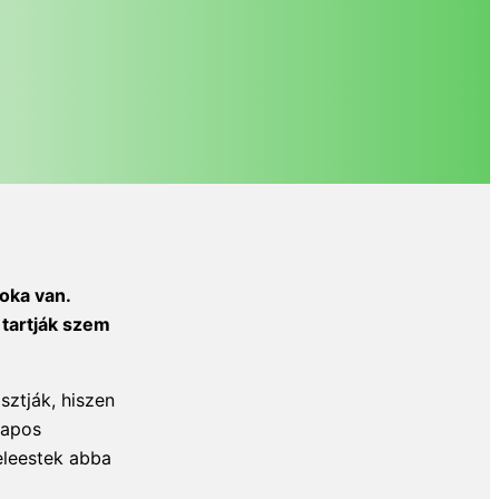
oka van.
 tartják szem
sztják, hiszen
lapos
eleestek abba