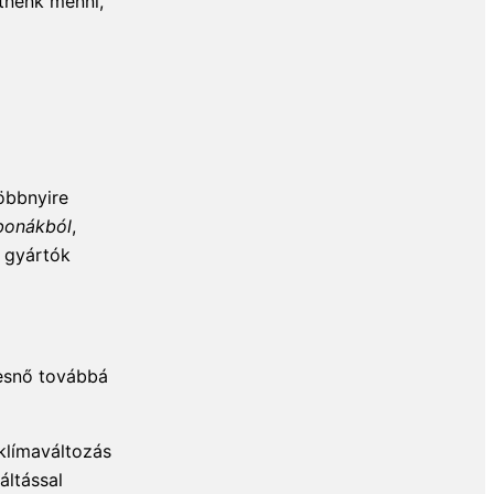
etnénk menni,
öbbnyire
bonákból
,
 gyártók
kesnő továbbá
 klímaváltozás
áltással