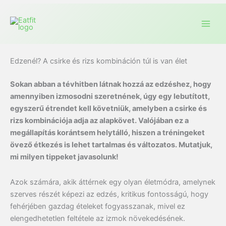
Edzenél? A csirke és rizs kombináción túl is van élet
Sokan abban a tévhitben látnak hozzá az edzéshez, hogy
amennyiben izmosodni szeretnének, úgy egy lebutított,
egyszerű étrendet kell követniük, amelyben a csirke és
rizs kombinációja adja az alapkövet. Valójában ez a
megállapítás korántsem helytálló, hiszen a tréningeket
övező étkezés is lehet tartalmas és változatos. Mutatjuk,
mi milyen tippeket javasolunk!
Azok számára, akik áttérnek egy olyan életmódra, amelynek
szerves részét képezi az edzés, kritikus fontosságú, hogy
fehérjében gazdag ételeket fogyasszanak, mivel ez
elengedhetetlen feltétele az izmok növekedésének.