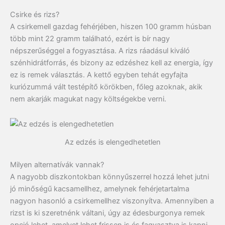
Csirke és rizs?
A csirkemell gazdag fehérjében, hiszen 100 gramm húsban
több mint 22 gramm található, ezért is bír nagy
népszerűséggel a fogyasztása. A rizs ráadásul kiváló
szénhidrátforrás, és bizony az edzéshez kell az energia, így
ez is remek választás. A kettő egyben tehát egyfajta
kuriózummá vált testépítő körökben, főleg azoknak, akik
nem akarják magukat nagy költségekbe verni.
Az edzés is elengedhetetlen
Milyen alternatívák vannak?
A nagyobb diszkontokban könnyűszerrel hozzá lehet jutni
jó minőségű kacsamellhez, amelynek fehérjetartalma
nagyon hasonló a csirkemellhez viszonyítva. Amennyiben a
rizst is ki szeretnénk váltani, úgy az édesburgonya remek