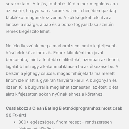
sorakoztatni. A tojás, tonhal és túró remek megoldás arra
az esetre, ha gyorsan akarunk valami fehérjében gazdag
táplálékot magunkhoz venni. A zöldségeket tekintve a
lencse, a spárga, a bab és a borsó fogyasztása szintén
remek kiegészítő lehet.
Ne feledkezzünk meg a marháról sem, ami a legteljesebb
húsételek közé tartozik. Ennek kilónkénti ára jóval
borsosabb, mint a fentebb említetteké, azonban aki teheti,
legalább heti egy alkalommal iktassa be az étkezéseibe. A
bélszín a jéghegy csúcsa, magas fehérjetartalma mellett
finom íze miatt is gyakran tányérra kerül. A burgonyán és
rizsen túl a bulgurral is meg lehet színesíteni az ételt, diéta
alatt kifejezetten sokan nyúlnak ehhez a körethez.
Csatlakozz a Clean Eating Életmódprogramhoz most csak
90 Ft-ért!
300+ egészséges, finom recept – rendszeresen