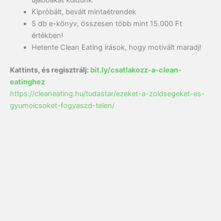
újabbakat küldünk
Kipróbált, bevált mintaétrendek
5 db e-könyv, összesen több mint 15.000 Ft
értékben!
Hetente Clean Eating írások, hogy motivált maradj!
Kattints, és regisztrálj:
bit.ly/csatlakozz-a-clean-
eatinghez
https://cleaneating.hu/tudastar/ezeket-a-zoldsegeket-es-
gyumolcsoket-fogyaszd-telen/