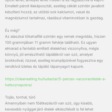
opció lehet, amelyet lehet frissen is és fagyasztva is kapni.
Emellett párolt lilakáposztát, esetleg céklát szintén javallott
készíteni hozzá, ez utóbbi sok kalciumot, vasat és
magnéziumot tartalmaz, ráadásul vitaminokban is gazdag.
És még?
Az alaszkai tőkehalfilé szintén egy remek megoldás, hiszen
100 grammjában 11 gramm fehérje található. Ez ugyan
elmarad a fentebb említett ételekhez viszonyítva, mégis
könnyű, jól emészthető táplálékról van szó, amelyet
brokkolival, rizzsel, esetleg krumplipürével fogyasztva egy
rendkívül ízletes és tápláló tápanyagot kapunk.
https://cleaneating.hu/tudastar/5-perces-vacsoraotletek-a-
hetkoznapokra/
Tojás, tonhal, túró
Amennyiben nem főétkezésről van szó, úgy kisebb,
kevesebb nyűggel járó ételek elkészítését is fel lehet