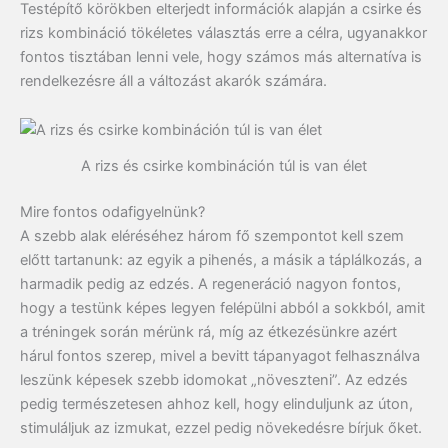
Testépítő körökben elterjedt információk alapján a csirke és
rizs kombináció tökéletes választás erre a célra, ugyanakkor
fontos tisztában lenni vele, hogy számos más alternatíva is
rendelkezésre áll a változást akarók számára.
A rizs és csirke kombináción túl is van élet
Mire fontos odafigyelnünk?
A szebb alak eléréséhez három fő szempontot kell szem
előtt tartanunk: az egyik a pihenés, a másik a táplálkozás, a
harmadik pedig az edzés. A regeneráció nagyon fontos,
hogy a testünk képes legyen felépülni abból a sokkból, amit
a tréningek során mérünk rá, míg az étkezésünkre azért
hárul fontos szerep, mivel a bevitt tápanyagot felhasználva
leszünk képesek szebb idomokat „növeszteni”. Az edzés
pedig természetesen ahhoz kell, hogy elinduljunk az úton,
stimuláljuk az izmukat, ezzel pedig növekedésre bírjuk őket.