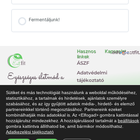
Fermentáljunk!
Hasznos
Kapcsolat
info@eatfit
linkek
ÁSZF
Adatvédelmi
Egészséges életmód a
tájékoztató
mindennapokban
Impresszum
Sütiket és más technológiát használunk a weboldal működéséhez,
statisztikához, a tartalmak és hirdetések, ajánlatok személyre
Jogi
szabásához, és az így gyűjtött adatok média-, hirdető- és elemző
nyilatkozat
partnereinkkel történő megosztásához. Partnereink ezeket
kombinálhatják más adatokkal is. Az <Elfogad> gombra kattintással
Dolgozz
hozzájárulsz mindezekhez. A hozzájárulásod tartalmát a
beállítások
velünk!
gombra kattintva állíthatod be, amit bármikor módosíthatsz.
Adatkezelési tájékoztató