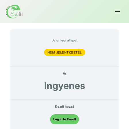
Jelenlegi állapot
NEM JELENTKEZTÉL
Ár
Ingyenes
Kezdj hozzá
Log In to Enroll