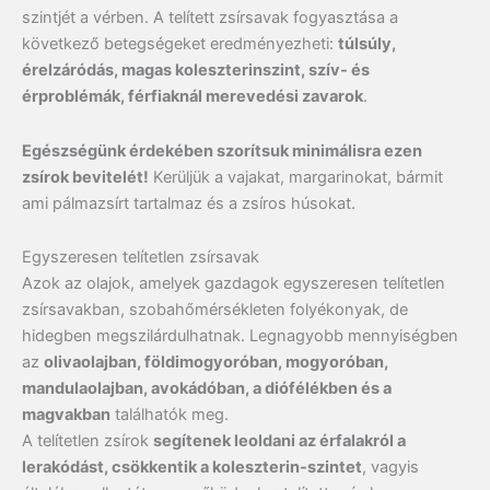
szintjét a vérben. A telített zsírsavak fogyasztása a
következő betegségeket eredményezheti:
túlsúly,
érelzáródás, magas koleszterinszint, szív- és
érproblémák, férfiaknál merevedési zavarok
.
Egészségünk érdekében szorítsuk minimálisra ezen
zsírok bevitelét!
Kerüljük a vajakat, margarinokat, bármit
ami pálmazsírt tartalmaz és a zsíros húsokat.
Egyszeresen telítetlen zsírsavak
Azok az olajok, amelyek gazdagok egyszeresen telítetlen
zsírsavakban, szobahőmérsékleten folyékonyak, de
hidegben megszilárdulhatnak. Legnagyobb mennyiségben
az
olivaolajban, földimogyoróban, mogyoróban,
mandulaolajban, avokádóban, a diófélékben és a
magvakban
találhatók meg.
A telítetlen zsírok
segítenek leoldani az érfalakról a
lerakódást, csökkentik a koleszterin-szintet
, vagyis