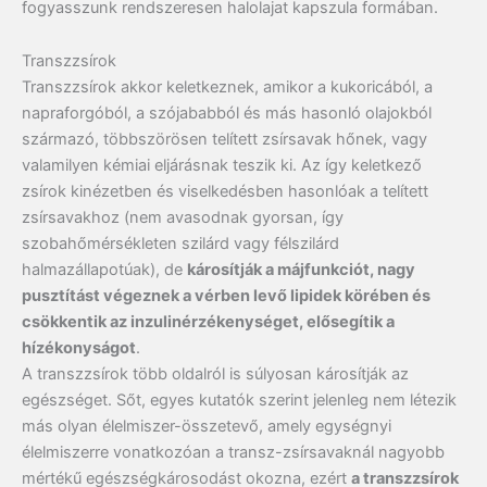
fogyasszunk rendszeresen halolajat kapszula formában.
Transzzsírok
Transzzsírok akkor keletkeznek, amikor a kukoricából, a
napraforgóból, a szójababból és más hasonló olajokból
származó, többszörösen telített zsírsavak hőnek, vagy
valamilyen kémiai eljárásnak teszik ki. Az így keletkező
zsírok kinézetben és viselkedésben hasonlóak a telített
zsírsavakhoz (nem avasodnak gyorsan, így
szobahőmérsékleten szilárd vagy félszilárd
halmazállapotúak), de
károsítják a májfunkciót, nagy
pusztítást végeznek a vérben levő lipidek körében és
csökkentik az inzulinérzékenységet, elősegítik a
hízékonyságot
.
A transzzsírok több oldalról is súlyosan károsítják az
egészséget. Sőt, egyes kutatók szerint jelenleg nem létezik
más olyan élelmiszer-összetevő, amely egységnyi
élelmiszerre vonatkozóan a transz-zsírsavaknál nagyobb
mértékű egészségkárosodást okozna, ezért
a transzzsírok