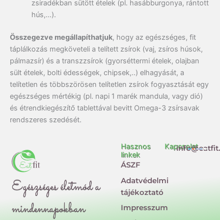
zsiradékban sütött ételek (pl. hasábburgonya, rántott
hús,…).
Összegezve megállapíthatjuk
, hogy az egészséges, fit
táplálkozás megköveteli a telített zsírok (vaj, zsíros húsok,
pálmazsír) és a transzzsírok (gyorséttermi ételek, olajban
sült ételek, bolti édességek, chipsek,..) elhagyását, a
telítetlen és többszörösen telítetlen zsírok fogyasztását egy
egészséges mértékig (pl. napi 1 marék mandula, vagy dió)
és étrendkiegészítő tablettával bevitt Omega-3 zsírsavak
rendszeres szedését.
Hasznos
Kapcsolat
info@eatfit
linkek
ÁSZF
Adatvédelmi
Egészséges életmód a
tájékoztató
mindennapokban
Impresszum