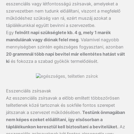
esszenciális vagy létfontosságú zsírsavak, amelyeket a
szervezetben nem tudunk előállítani, viszont a megfelelő
működéshez szükség van rá, ezért muszáj azokat a
táplálékunkkal együtt bevinni a szervezetbe.
Egy
felnőtt napi szükséglete kb. 4 g, mely 1 marék
mandulának vagy diónak felel meg
. Valamivel nagyobb
mennyiségben szintén egészséges fogyasztani, azonban
20 grammnál több napi bevitel már ellentétes hatást vált
ki
és fokozza a szabad gyökök termelődését.
Esszenciális zsírsavak
Az esszenciális zsírsavak a előbb említett többszörösen
telítetlenek közé tartoznak és sokféle fontos szerepet
játszanak a szervezet működésében.
Testünk önmagában
nem képes ezeket előállítani, így elsősorban a
táplálékunkon keresztül kell biztosítani a bevitelüket.
Az
esszenciális zsírsavaknak két fontos alcsoportja van: