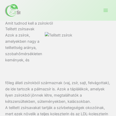
Ugrás
a
tartalomra
Amit tudnod kell a zsírokról
Telített zsírsavak
Azok a zsírok,
amelyekben nagy a
telítettség aránya,
szobahőmérsékleten
kemények, és
főleg állati zsírokból származnak (vaj, zsír, sajt, felvágottak),
de ide tartozik a pálmazsír is. Azok a táplálékok, amelyek
ilyen zsírokból jönnek létre, megtalálhatók a
kétszersültekben, süteményekben, kalácsokban.
A telített zsírsavakat tartják a szívbetegségek okozóinak,
mert ezek növelik a teljes koleszterin és az LDL-koleszterin