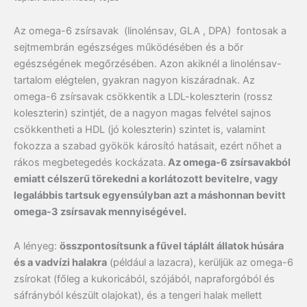
Az omega-6 zsírsavak (linolénsav, GLA , DPA) fontosak a
sejtmembrán egészséges működésében és a bőr
egészségének megőrzésében. Azon akiknél a linolénsav-
tartalom elégtelen, gyakran nagyon kiszáradnak. Az
omega-6 zsírsavak csökkentik a LDL-koleszterin (rossz
koleszterin) szintjét, de a nagyon magas felvétel sajnos
csökkentheti a HDL (jó koleszterin) szintet is, valamint
fokozza a szabad gyökök károsító hatásait, ezért nőhet a
rákos megbetegedés kockázata.
Az omega-6 zsírsavakból
emiatt célszerű törekedni a korlátozott bevitelre, vagy
legalábbis tartsuk egyensúlyban azt a máshonnan bevitt
omega-3 zsírsavak mennyiségével.
A lényeg:
összpontosítsunk a fűvel táplált állatok húsára
és a vadvízi halakra
(például a lazacra), kerüljük az omega-6
zsírokat (főleg a kukoricából, szójából, napraforgóból és
sáfrányból készült olajokat), és a tengeri halak mellett