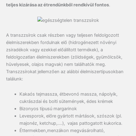
teljes kizárása az étrendünkből rendkívül fontos
.
A transzzsírok csak részben vagy teljesen feldolgozott
élelmiszerekben fordulnak elő (hidrogénezett növényi
zsiradékok vagy ezekkel előállított termékek), a
feldolgozatlan élelmiszerekben (zöldségek, gyümölcsök,
hüvelyesek, olajos magvak) nem találhatók meg.
Transzzsírokat jellemzően az alábbi élelmiszertípusokban
találunk:
Kakaós tejmassza, étbevonó massza, nápolyik,
cukrászdai és bolti sütemények, édes krémek
Bizonyos típusú margarinok
Levesporok, előre gyártott mártások, szószok (pl.
majonéz, ketchup,….), vajas pattogatott kukorica.
Éttermekben,menzákon megvásárolható,