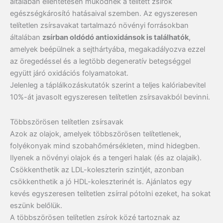
általában ellentétesen működnek a telített zsírok
egészségkárosító hatásaival szemben. Az egyszeresen
telítetlen zsírsavakat tartalmazó növényi forrásokban
általában
zsírban oldódó antioxidánsok is találhatók
,
amelyek beépülnek a sejthártyába, megakadályozva ezzel
az öregedéssel és a legtöbb degeneratív betegséggel
együtt járó oxidációs folyamatokat.
Jelenleg a táplálkozáskutatók szerint a teljes kalóriabevitel
10%-át javasolt egyszeresen telítetlen zsírsavakból bevinni.
Többszörösen telítetlen zsírsavak
Azok az olajok, amelyek többszörösen telítetlenek,
folyékonyak mind szobahőmérsékleten, mind hidegben.
Ilyenek a növényi olajok és a tengeri halak (és az olajaik).
Csökkenthetik az LDL-koleszterin szintjét, azonban
csökkenthetik a jó HDL-koleszterinét is. Ajánlatos egy
kevés egyszeresen telítetlen zsírral pótolni ezeket, ha sokat
eszünk belőlük.
A többszörösen telítetlen zsírok közé tartoznak az