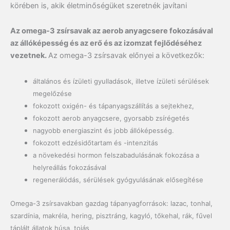
körében is, akik életminőségüket szeretnék javítani
Az omega-3 zsírsavak az aerob anyagcsere fokozásával
az állóképesség és az erő és az izomzat fejlődéséhez
vezetnek.
Az omega-3 zsírsavak előnyei a következők:
általános és ízületi gyulladások, illetve ízületi sérülések
megelőzése
fokozott oxigén- és tápanyagszállítás a sejtekhez,
fokozott aerob anyagcsere, gyorsabb zsírégetés
nagyobb energiaszint és jobb állóképesség.
fokozott edzésidőtartam és -intenzitás
a növekedési hormon felszabadulásának fokozása a
helyreállás fokozásával
regenerálódás, sérülések gyógyulásának elősegítése
Omega-3 zsírsavakban gazdag tápanyagforrások:
lazac, tonhal,
szardínia, makréla, hering, pisztráng, kagyló, tőkehal, rák, fűvel
táplált állatok húsa, tojás