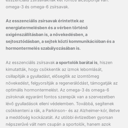
omega-3 és omega-6 zsírsavak.
Az esszenciális zsírsavak érintettek az
energiatermelésben és a vérben történő
oxigénszállításban is, a növekedésben, a
sejtosztódásban, a sejtek közti kommunikációban és a
hormontermelés szabályozásában is.
Az esszenciális zsírsavak
a sportolók barátai is
, hiszen
kimutatták, hogy csökkentik az izmok lebomlását,
csillapítják a gyulladást, elősegítik az izomtömeg
növekedést, felgyorsítják a regenerálódást, támogatják az
optimális hormontermelést. Az omega-3 és omega-6
zsíroknak egyaránt fontos szerepük van a szervezetben
lévő gyulladások elleni védelemben. Továbbá, segítenek
csökkenteni a rák, a Parkinson- és az Alzheimer-kór, illetve
a meddőség kockázatát. Az utóbbi évtizedben gyorsan
népszerűvé vált nem csupán a sportolók, hanem azok