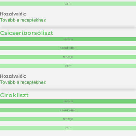
zsír:
Tovább a receptekhez
Csicseriborsóliszt
kalória
szénhidrát:
fehérje
zsír:
Tovább a receptekhez
Cirokliszt
kalória
szénhidrát:
fehérje
zsír: