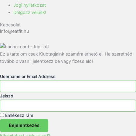
Jogi nyilatkozat
Dolgozz velünk!
Kapcsolat
info@eatfit.hu
Ez a tartalom csak Klubtagjaink számára érhető el. Ha szeretnéd
tovább olvasni, jelentkezz be vagy fizess elő!
Username or Email Address
Jelszó
Emlékezz rám
Bejelentkezés
Elfelejtetted a jelszavad?