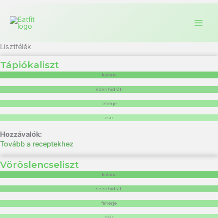
Lisztfélék
Tápiókaliszt
kalória
szénhidrát:
fehérje
zsír:
Tovább a receptekhez
Vöröslencseliszt
kalória
szénhidrát:
fehérje
zsír: