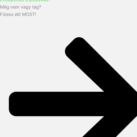
Még nem vagy tag?
Fizess elő MOST!