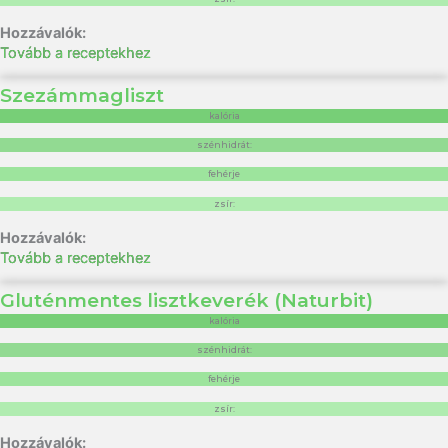
Tovább a receptekhez
Szezámmagliszt
kalória
szénhidrát:
fehérje
zsír:
Tovább a receptekhez
Gluténmentes lisztkeverék (Naturbit)
kalória
szénhidrát:
fehérje
zsír: