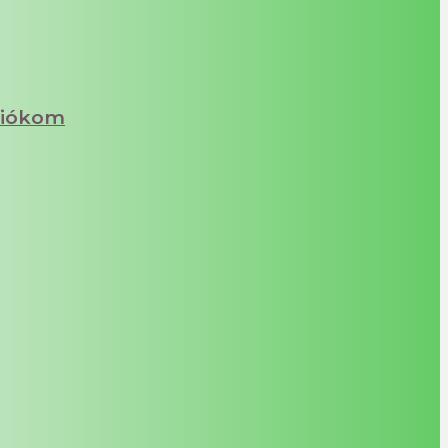
iókom