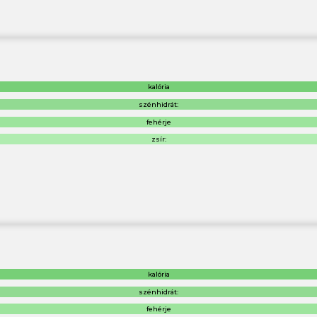
kalória
szénhidrát:
fehérje
zsír:
kalória
szénhidrát:
fehérje