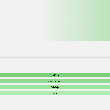
kalória
szénhidrát:
fehérje
zsír: