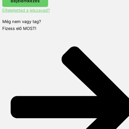
Bejelentkezés
Elfelejtetted a jelszavad?
Még nem vagy tag?
Fizess elő MOST!