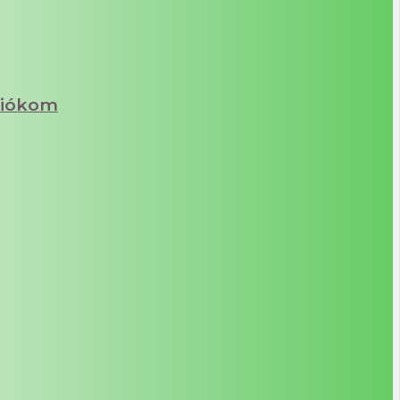
iókom