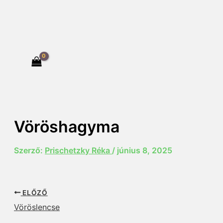
Vöröshagyma
Szerző:
Prischetzky Réka
/
június 8, 2025
ELŐZŐ
Vöröslencse