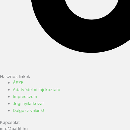
Hasznos linkek
ÁSZF
Adatvédelmi tájékoztató
Impresszum
Jogi nyilatkozat
Dolgozz velünk!
Kapcsolat
info@eatfit.hu