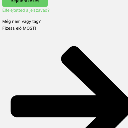
Bejelentkezés
Elfelejtetted a jelszavad?
Még nem vagy tag?
Fizess elő MOST!