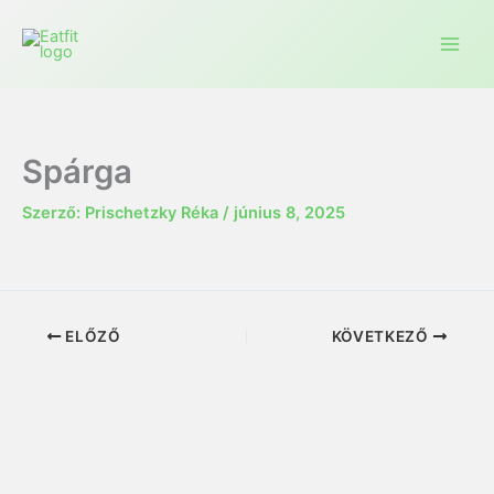
Ugrás
a
tartalomra
Spárga
Szerző:
Prischetzky Réka
/
június 8, 2025
ELŐZŐ
KÖVETKEZŐ