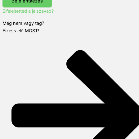
Bejelentkezés
Elfelejtetted a jelszavad?
Még nem vagy tag?
Fizess elő MOST!