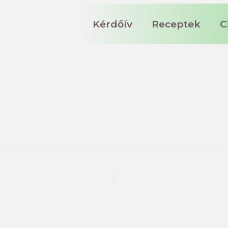
Kérdőív
Receptek
C