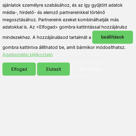
ajánlatok személyre szabásához, és az így gyűjtött adatok
média-, hirdető- és elemző partnereinkkel történő
megosztásához. Partnereink ezeket kombinálhatják más
adatokkal is. Az <Elfogad> gombra kattintással hozzájárulsz
mindezekhez. A hozzájárulásod tartalmát a
beállítások
gombra kattintva állíthatod be, amit bármikor módosíthatsz.
Adatkezelési tájékoztató
Elfogad
Elutasít
Beállítások