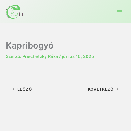
Ugrás
a
tartalomra
Kapribogyó
Szerző:
Prischetzky Réka
/
június 10, 2025
ELŐZŐ
KÖVETKEZŐ