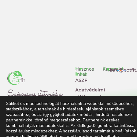
Hasznos
Kapcsolat
info@eatfit
linkek
ÁSZF
Adatvédelmi
Egészséges életmód a
tájékoztató
Sütiket és más technológiát használunk a weboldal működéséhez,
mindennapokban
Impresszum
statisztikához, a tartalmak és hirdetések, ajánlatok személyre
szabásához, és az így gyűjtött adatok média-, hirdető- és elemző
Jogi
F
T
partnereinkkel történő megosztásához. Partnereink ezeket
nyilatkozat
kombinálhatják más adatokkal is. Az <Elfogad> gombra kattintással
a
i
hozzájárulsz mindezekhez. A hozzájárulásod tartalmát a
beállítások
Dolgozz
gombra kattintva állíthatod be, amit bármikor módosíthatsz.