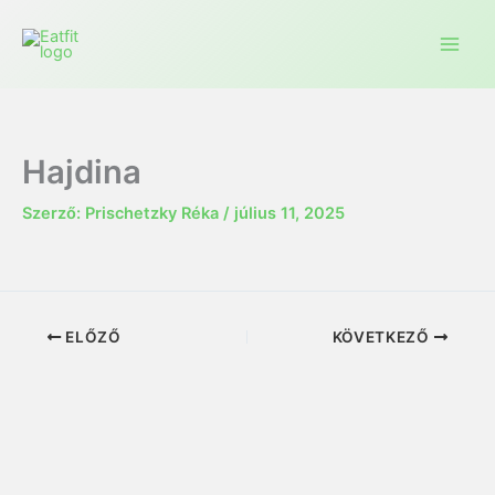
Ugrás
a
tartalomra
Hajdina
Szerző:
Prischetzky Réka
/
július 11, 2025
ELŐZŐ
KÖVETKEZŐ