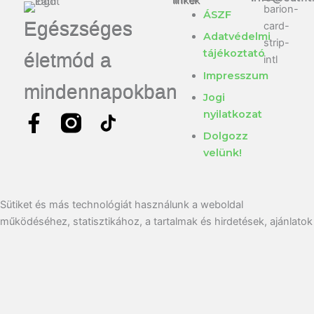
linkek
ÁSZF
Egészséges
Adatvédelmi
tájékoztató
életmód a
Impresszum
mindennapokban
Jogi
nyilatkozat
F
T
Dolgozz
a
i
velünk!
c
k
e
t
b
o
Sütiket és más technológiát használunk a weboldal
o
k
működéséhez, statisztikához, a tartalmak és hirdetések, ajánlatok
személyre szabásához, és az így gyűjtött adatok média-, hirdető-
o
és elemző partnereinkkel történő megosztásához. Partnereink
k
ezeket kombinálhatják más adatokkal is. Az <Elfogad> gombra
-
kattintással hozzájárulsz mindezekhez. A hozzájárulásod
f
tartalmát a
beállítások
gombra kattintva állíthatod be,