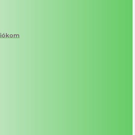
iókom