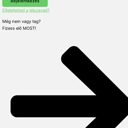
Bejelentkezés
Elfelejtetted a jelszavad?
Még nem vagy tag?
Fizess elő MOST!