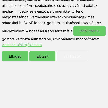
ajánlatok személyre szabásához, és az így gyűjtött adatok
média-, hirdető- és elemző partnereinkkel történő
megosztásához. Partnereink ezeket kombinálhatják más
adatokkal is. Az <Elfogad> gombra kattintással hozzájárulsz
mindezekhez. A hozzájárulásod tartalmát a
beállítások
gombra kattintva állíthatod be, amit bármikor módosíthatsz.
Adatkezelési tájékoztató
Elfogad
Elutasít
Beállítások