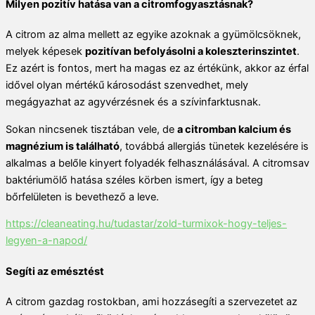
Milyen pozitív hatása van a citromfogyasztásnak?
A citrom az alma mellett az egyike azoknak a gyümölcsöknek,
melyek képesek
pozitívan befolyásolni a koleszterinszintet
.
Ez azért is fontos, mert ha magas ez az értékünk, akkor az érfal
idővel olyan mértékű károsodást szenvedhet, mely
megágyazhat az agyvérzésnek és a szívinfarktusnak.
Sokan nincsenek tisztában vele, de
a citromban kalcium és
magnézium is található
, továbbá allergiás tünetek kezelésére is
alkalmas a belőle kinyert folyadék felhasználásával. A citromsav
baktériumölő hatása széles körben ismert, így a beteg
bőrfelületen is bevethező a leve.
https://cleaneating.hu/tudastar/zold-turmixok-hogy-teljes-
legyen-a-napod/
Segíti az emésztést
A citrom gazdag rostokban, ami hozzásegíti a szervezetet az