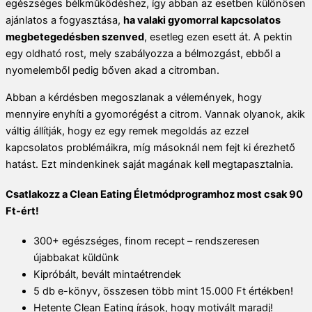
egészséges bélkműködéshez, így abban az esetben különösen
ajánlatos a fogyasztása,
ha valaki gyomorral kapcsolatos
megbetegedésben szenved
, esetleg ezen esett át. A pektin
egy oldható rost, mely szabályozza a bélmozgást, ebből a
nyomelemből pedig bőven akad a citromban.
Abban a kérdésben megoszlanak a vélemények, hogy
mennyire enyhíti a gyomorégést a citrom. Vannak olyanok, akik
váltig állítják, hogy ez egy remek megoldás az ezzel
kapcsolatos problémáikra, míg másoknál nem fejt ki érezhető
hatást. Ezt mindenkinek saját magának kell megtapasztalnia.
Csatlakozz a Clean Eating Életmódprogramhoz most csak 90
Ft-ért!
300+ egészséges, finom recept – rendszeresen
újabbakat küldünk
Kipróbált, bevált mintaétrendek
5 db e-könyv, összesen több mint 15.000 Ft értékben!
Hetente Clean Eating írások, hogy motivált maradj!