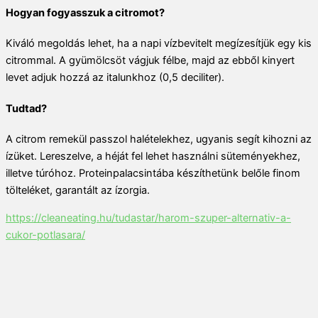
Hogyan fogyasszuk a citromot?
Kiváló megoldás lehet, ha a napi vízbevitelt megízesítjük egy kis
citrommal. A gyümölcsöt vágjuk félbe, majd az ebből kinyert
levet adjuk hozzá az italunkhoz (0,5 deciliter).
Tudtad?
A citrom remekül passzol halételekhez, ugyanis segít kihozni az
ízüket. Lereszelve, a héját fel lehet használni süteményekhez,
illetve túróhoz. Proteinpalacsintába készíthetünk belőle finom
tölteléket, garantált az ízorgia.
https://cleaneating.hu/tudastar/harom-szuper-alternativ-a-
cukor-potlasara/