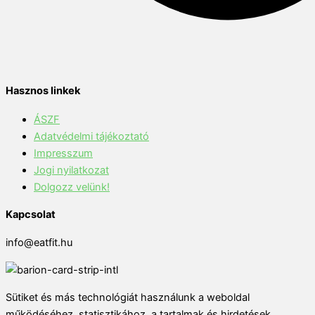
Hasznos linkek
ÁSZF
Adatvédelmi tájékoztató
Impresszum
Jogi nyilatkozat
Dolgozz velünk!
Kapcsolat
info@eatfit.hu
Sütiket és más technológiát használunk a weboldal
működéséhez, statisztikához, a tartalmak és hirdetések,