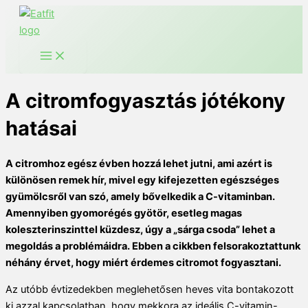
Ugrás
a
tartalomra
A citromfogyasztás jótékony
hatásai
A citromhoz egész évben hozzá lehet jutni, ami azért is
különösen remek hír, mivel egy kifejezetten egészséges
gyümölcsről van szó, amely bővelkedik a C-vitaminban.
Amennyiben gyomorégés gyötör, esetleg magas
koleszterinszinttel küzdesz, úgy a „sárga csoda” lehet a
megoldás a problémáidra. Ebben a cikkben felsorakoztattunk
néhány érvet, hogy miért érdemes citromot fogyasztani.
Az utóbb évtizedekben meglehetősen heves vita bontakozott
ki azzal kapcsolatban, hogy mekkora az ideális C-vitamin-