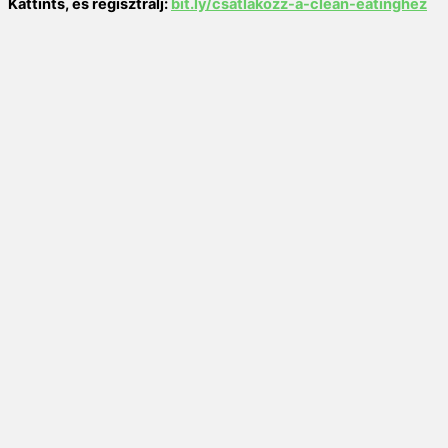
Kattints, és regisztrálj:
bit.ly/csatlakozz-a-clean-
eatinghez