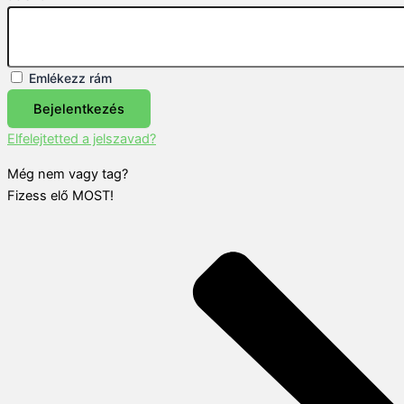
Emlékezz rám
Bejelentkezés
Elfelejtetted a jelszavad?
Még nem vagy tag?
Fizess elő MOST!