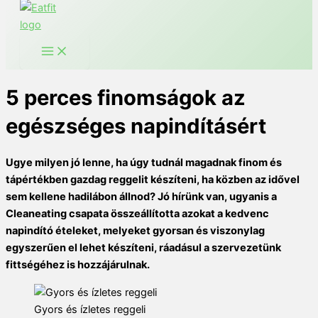
5 perces finomságok az
egészséges napindításért
Ugye milyen jó lenne, ha úgy tudnál magadnak finom és
tápértékben gazdag reggelit készíteni, ha közben az idővel
sem kellene hadilábon állnod? Jó hírünk van, ugyanis a
Cleaneating csapata összeállította azokat a kedvenc
napindító ételeket, melyeket gyorsan és viszonylag
egyszerűen el lehet készíteni, ráadásul a szervezetünk
fittségéhez is hozzájárulnak.
Gyors és ízletes reggeli