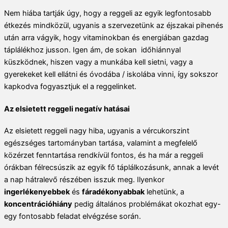
Nem hiába tartják úgy, hogy a reggeli az egyik legfontosabb
étkezés mindközül, ugyanis a szervezetünk az éjszakai pihenés
után arra vágyik, hogy vitaminokban és energiában gazdag
táplálékhoz jusson. Igen ám, de sokan időhiánnyal
küszködnek, hiszen vagy a munkába kell sietni, vagy a
gyerekeket kell ellátni és óvodába / iskolába vinni, így sokszor
kapkodva fogyasztjuk el a reggelinket.
Az elsietett reggeli negatív hatásai
Az elsietett reggeli nagy hiba, ugyanis a vércukorszint
egészséges tartományban tartása, valamint a megfelelő
közérzet fenntartása rendkívül fontos, és ha már a reggeli
órákban félrecsúszik az egyik fő táplálkozásunk, annak a levét
a nap hátralevő részében isszuk meg. Ilyenkor
ingerlékenyebbek
és
fáradékonyabbak
lehetünk, a
koncentrációhiány
pedig általános problémákat okozhat egy-
egy fontosabb feladat elvégzése során.