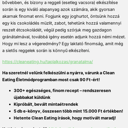
bővebben, és bizony a reggeli (esetleg vacsora) elkészítése
során is egy kiváló alapanyag azok számára, akik gyorsan
akarnak finomat enni. Fogjunk egy joghurtot, öntsünk hozzá
egy kis csokoládés müzlit, zabot, tehetünk hozzá valamennyi
reszelt étcsokoládét, végül pedig szórjuk meg gazdagon
gránátalmával, továbbá igény esetén adjunk hozzá némi mézet.
Hogy mi lesz a végeredmény? Egy laktató finomság, amit még
a sietős reggelek során is könnyű elkészíteni.
https://cleaneating.hu/taplalkozas/granatalma/
Ha szeretnél velünk felkészülni a nyárra, várunk
a Clean
Eating Életmódprogramban most csak 90 Ft-ért!
300+ egészséges, finom recept – rendszeresen
újabbakat küldünk
Kipróbált, bevált mintaétrendek
5 db e-könyv, összesen több mint 15.000 Ft értékben!
Hetente Clean Eating írások, hogy motivált maradj!