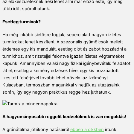
az előkészületeknek neki lehet állni már előző este, így még
több időt spórolhatunk.
Esetleg turmixok?
Ha még inkább sietősre fogjuk, seperc alatt nagyon ízletes
turmixokat lehet készíteni. A szezonális gyümölcsök mellett
érdemes egy kis mandulát, esetleg diót és zabot hozzáadni a
turmixhoz, amit rizstejjel felöntve igazán ízletes végterméket
kapunk. Amennyiben valaki nagy fizikai igénybevételű feladatot
lát el, esetleg a kemény edzések híve, egy kis hozzáadott
ízesített fehérjével tovább lehet növelni az ízélményt.
Kulacsban, termoszban magunkkal vihetjük az utazásaink
során, így egy nagyon praktikus reggelihez juthatunk.
A hagyományosabb reggelit kedvelőknek is van megoldás!
A gránátalma jótékony hatásairól
ebben a cikkben
írtunk