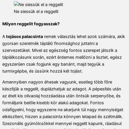
Ne siessük el a reggelit
Milyen reggelit fogyasszak?
A
tojásos palacsinta
remek választás lehet azok számára, akik
gyorsan szeretnék tápláló finomsághoz juttatni a
szervezetüket. Mivel az egészség fontos szerepet játszik a
táplálkozásunk során, ezért érdemes mellőzni a lisztet, egész
egyszerűen csak fogjunk egy banánt, majd tegyük a
turmixgépbe, és üssünk hozzá két tojást.
Amennyiben nagyon éhesek vagyunk, esetleg több főre
készítjük a reggelit, duplázhatjuk az adagot. A pépesítés után
az ételt kis olívaolaj hozzáadása után öntsük serpenyőbe, és
formáljunk belőle kisebb kör alakú adagokat. Fontos
odafigyelni, hogy egyszerre ne akarjunk túl nagy mennyiséget
elkészíteni, hiszen a palacsinta könnyen letapad és szétmálik.
Szezonális gyümölcsökkel mennyei reggelit kapunk, ráadásul