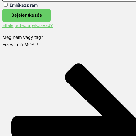
Emlékezz rám
Bejelentkezés
Elfelejtetted a jelszavad?
Még nem vagy tag?
Fizess elő MOST!