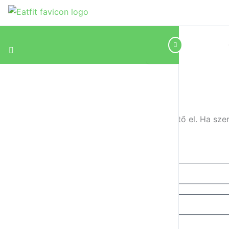
Ez a tartalom csak Klubtagjaink számára érhető el. Ha szer
Username or Email Address
Jelszó
Emlékezz rám